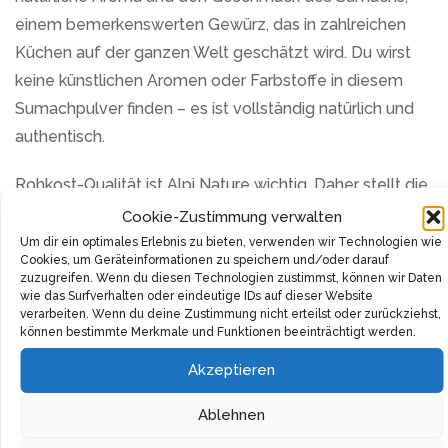
einem bemerkenswerten Gewürz, das in zahlreichen
Küchen auf der ganzen Welt geschätzt wird. Du wirst
keine künstlichen Aromen oder Farbstoffe in diesem
Sumachpulver finden – es ist vollständig natürlich und
authentisch.
Rohkost-Qualität ist Alpi Nature wichtig. Daher stellt die
Marke sicher, dass die Früchte des Gewürzsumachs,
Cookie-Zustimmung verwalten
auch bekannt als Essigbaumgewürz, von bester Qualität
Um dir ein optimales Erlebnis zu bieten, verwenden wir Technologien wie
Cookies, um Geräteinformationen zu speichern und/oder darauf
sind. Ihre intensive rote bis rotbraune Farbe ist ein
zuzugreifen. Wenn du diesen Technologien zustimmst, können wir Daten
Zeichen ihrer Frische und des reichen Geschmacks, den
wie das Surfverhalten oder eindeutige IDs auf dieser Website
verarbeiten. Wenn du deine Zustimmung nicht erteilst oder zurückziehst,
sie in deine Gerichte einbringen.
können bestimmte Merkmale und Funktionen beeinträchtigt werden.
Akzeptieren
Alpi Nature Sumachpulver wurde mit großer Sorgfalt
und Aufmerksamkeit für Details zubereitet, um die
Ablehnen
bestmögliche Qualität zu gewährleisten. Sei inständig,