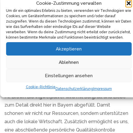
gewährleisten.
Cookie-Zustimmung verwalten
Um dir ein optimales Erlebnis zu bieten, verwenden wir Technologien wie
Wer hat gesagt, dass Gesundheit und Geschmack nicht
Cookies, um Geräteinformationen zu speichern und/oder darauf
zuzugreifen. Wenn du diesen Technologien zustimmst, können wir Daten
Hand in Hand gehen können? Mr. Brown fein gemahlene
wie das Surfverhalten oder eindeutige IDs auf dieser Website
Ingwermischung hat ein fruchtig-scharfes Aroma, das
verarbeiten. Wenn du deine Zustimmung nicht erteilst oder zurückziehst,
können bestimmte Merkmale und Funktionen beeinträchtigt werden.
sich hervorragend als Ersatz für frischen Ingwer eignet.
Akzeptieren
Es wird deinem Essen einen einzigartigen Geschmack
verleihen und passt perfekt zu vielen asiatischen
Ablehnen
Gerichten. Versuche es auch in erfrischenden
Limonaden oder Tees und genieße seine angenehme
Einstellungen ansehen
Schärfe.
Cookie-Richtlinie
Datenschutzerklärung
Impressum
Mr. Brown Bio Ingwerpulver wird mit Sorgfalt und Liebe
zum Detail direkt hier in Bayern abgefüllt. Damit
schonen wir nicht nur Ressourcen, sondern unterstützen
auch die lokale Wirtschaft. Zusätzlich ermöglicht es uns,
eine abschließende persönliche Qualitätskontrolle