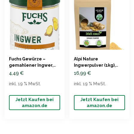
Fuchs Gewürze –
Alpi Nature
gemahlener Ingwer,
Ingwerpulver (1kg),
50g
100% naturrein, vegan
4,49
€
16,99
€
inkl. 19 % MwSt.
inkl. 19 % MwSt.
Jetzt Kaufen bei
Jetzt Kaufen bei
amazon.de
amazon.de