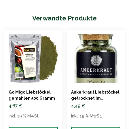
Verwandte Produkte
Go Migo Liebstöckel
Ankerkraut Liebstöckel
gemahlen 500 Gramm
getrocknet im
Korkenglas
4,67
€
4,49
€
inkl. 19 % MwSt.
inkl. 19 % MwSt.