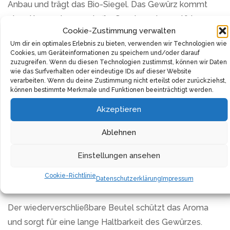
Anbau und trägt das Bio-Siegel. Das Gewürz kommt
ohne Konservierungsstoffe, Geschmacksverstärker
Cookie-Zustimmung verwalten
oder andere Zusätze aus – ein reines Naturprodukt für
Um dir ein optimales Erlebnis zu bieten, verwenden wir Technologien wie
die vegane Küche.
Cookies, um Geräteinformationen zu speichern und/oder darauf
zuzugreifen. Wenn du diesen Technologien zustimmst, können wir Daten
Jede Charge durchläuft strenge Laborprüfungen. Die
wie das Surfverhalten oder eindeutige IDs auf dieser Website
verarbeiten. Wenn du deine Zustimmung nicht erteilst oder zurückziehst,
gesamte Produktion folgt festen Qualitätsstandards,
können bestimmte Merkmale und Funktionen beeinträchtigt werden.
von der Ernte bis zur Verpackung.
Akzeptieren
Das Gewürz eignet sich für Gemüseeintöpfe, Suppen
Ablehnen
und Fischgerichte. Auch Kartoffelgerichte und
herzhafte Speisen gewinnen durch eine Prise
Einstellungen ansehen
Liebstöckel. Das Kraut lässt sich auch als Tee
Cookie-Richtlinie
Datenschutzerklärung
Impressum
zubereiten.
Der wiederverschließbare Beutel schützt das Aroma
und sorgt für eine lange Haltbarkeit des Gewürzes.