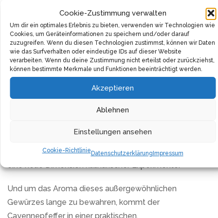
Schritt, vom Feld bis hin zur handverpackten Lieferung,
Cookie-Zustimmung verwalten
ist Teil eines kontrollierten Qualitätsprozesses, der
Um dir ein optimales Erlebnis zu bieten, verwenden wir Technologien wie
sicherstellt, dass das Produkt seine Rohkostqualität
Cookies, um Geräteinformationen zu speichern und/oder darauf
zuzugreifen. Wenn du diesen Technologien zustimmst, können wir Daten
bewahrt.
wie das Surfverhalten oder eindeutige IDs auf dieser Website
verarbeiten. Wenn du deine Zustimmung nicht erteilst oder zurückziehst,
Die Anwendung von Cayennepfeffer in der Küche ist
können bestimmte Merkmale und Funktionen beeinträchtigt werden.
bemerkenswert vielseitig. Er veredelt nicht nur Rind-,
Akzeptieren
Schweine- und Fischgerichte, sondern bereichert auch
Ablehnen
Gemüse- und Suppenkreationen mit seinem
unverkennbaren Geschmack. Ob in klassischen Saucen
Einstellungen ansehen
wie Tabasco und Chili oder als geheime Zutat in
Cookie-Richtlinie
Kuchen, Cremes und Mousses – Cayennepfeffer öffnet
Datenschutzerklärung
Impressum
eine neue Dimension kulinarischer Experimente.
Und um das Aroma dieses außergewöhnlichen
Gewürzes lange zu bewahren, kommt der
Cayennepfeffer in einer praktischen,