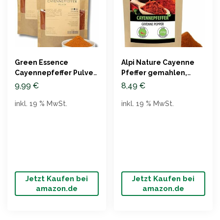
Green Essence
Alpi Nature Cayenne
Cayennepfeffer Pulver
Pfeffer gemahlen,
500g – 100% natürlich
100% natürlich, 250g
9,99
€
8,49
€
scharf
inkl. 19 % MwSt.
inkl. 19 % MwSt.
Jetzt Kaufen bei
Jetzt Kaufen bei
amazon.de
amazon.de