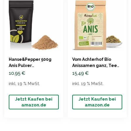
Hanse&Pepper 500g
Vom Achterhof Bio
Anis Pulver
Anissamen ganz, Tee
Spitzenqualität
oder Gewürz, 500g
10,95
€
15,49
€
duftend
inkl. 19 % MwSt.
inkl. 19 % MwSt.
Jetzt Kaufen bei
Jetzt Kaufen bei
amazon.de
amazon.de