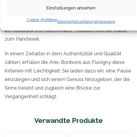
Beutel bietet ausreichend Gelegenheit, diesen
Einstellungen ansehen
einzigartigen Genuss zu teilen oder selbst zu schätzen.
Cookie-Richtlinie
Diese Bonbons sind mehr als nur Naschereien; sie sind
Datenschutzerklärung
Impressum
ein Ausdruck von Geschmack, Tradition und der Liebe
zum Handwerk.
In einem Zeitalter, in dem Authentizität und Qualität
zählen, erfüllen die Anis-Bonbons aus Flavigny diese
Kriterien mit Leichtigkeit. Sie laden dazu ein, eine Pause
einzulegen und sich einem Genuss hinzugeben, der die
Sinne belebt und zugleich eine Brücke zur
Vergangenheit schlägt.
Verwandte Produkte