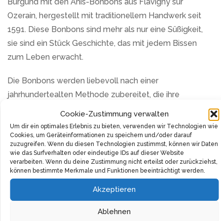
Burgund mit den Anis-Bonbons aus Flavigny sur
Ozerain, hergestellt mit traditionellem Handwerk seit
1591. Diese Bonbons sind mehr als nur eine Süßigkeit,
sie sind ein Stück Geschichte, das mit jedem Bissen
zum Leben erwacht.
Die Bonbons werden liebevoll nach einer
jahrhundertealten Methode zubereitet, die ihre
Einzigartigkeit sichert. Hergestellt aus unraffiniertem
Cookie-Zustimmung verwalten
Rohrzucker, der das Bio-Zertifikat von Ecocert trägt,
Um dir ein optimales Erlebnis zu bieten, verwenden wir Technologien wie
verspricht dieses Produkt nicht nur Genuss, sondern
Cookies, um Geräteinformationen zu speichern und/oder darauf
zuzugreifen. Wenn du diesen Technologien zustimmst, können wir Daten
auch Qualität. Der subtile, doch markante Anisduft
wie das Surfverhalten oder eindeutige IDs auf dieser Website
verarbeiten. Wenn du deine Zustimmung nicht erteilst oder zurückziehst,
macht diese Bonbons zu einem exquisiten
können bestimmte Merkmale und Funktionen beeinträchtigt werden.
Geschmackserlebnis.
Akzeptieren
Ob du einen besonderen Moment für dich allein
Ablehnen
genießen oder Freude verschenken möchtest, der 1 kg