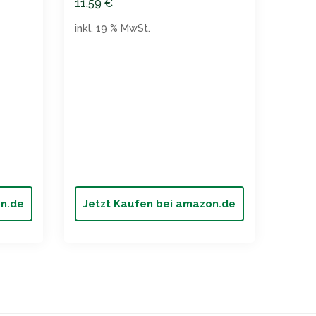
natu
11,59
€
8,99
inkl. 19 % MwSt.
inkl. 
on.de
Jetzt Kaufen bei amazon.de
Jet