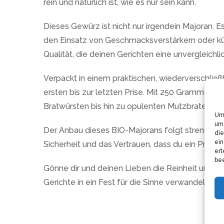
rein und natürlich ist, wie es nur sein kann.
Dieses Gewürz ist nicht nur irgendein Majoran. Es
den Einsatz von Geschmacksverstärkern oder küns
Qualität, die deinen Gerichten eine unvergleichl
Verpackt in einem praktischen, wiederverschließ
ersten bis zur letzten Prise. Mit 250 Gramm di
Bratwürsten bis hin zu opulenten Mutzbraten, gen
Um 
um 
Der Anbau dieses BIO-Majorans folgt strengen Rich
die
ein
Sicherheit und das Vertrauen, dass du ein Produkt 
ert
bee
Gönne dir und deinen Lieben die Reinheit und d
Gerichte in ein Fest für die Sinne verwandelt.