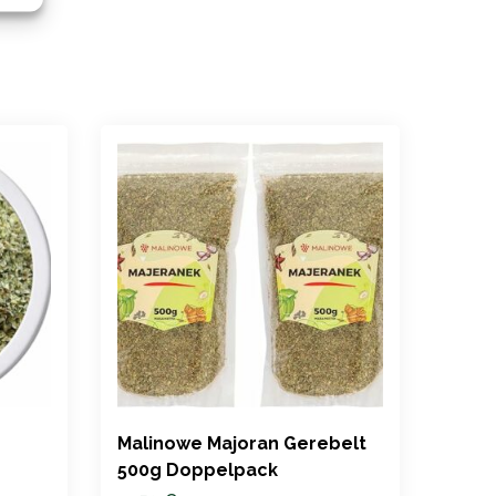
Malinowe Majoran Gerebelt
Alpi 
500g Doppelpack
gereb