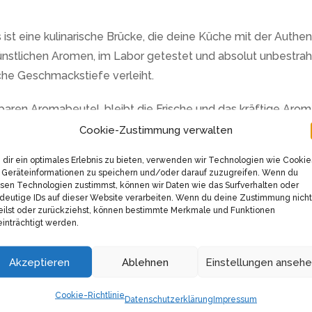
 ist eine kulinarische Brücke, die deine Küche mit der Authen
tlichen Aromen, im Labor getestet und absolut unbestrahlt,
iche Geschmackstiefe verleiht.
baren Aromabeutel, bleibt die Frische und das kräftige Arom
eses hochwertigen Gewürzes hast du genug, um zahlreiche Ge
Cookie-Zustimmung verwalten
au wie in der traditionellen thüringer Küche.
dir ein optimales Erlebnis zu bieten, verwenden wir Technologien wie Cookie
Geräteinformationen zu speichern und/oder darauf zuzugreifen. Wenn du
tlinien und ist durch die Kontrollstelle DE-ÖKO-009 zertifizi
sen Technologien zustimmst, können wir Daten wie das Surfverhalten oder
deutige IDs auf dieser Website verarbeiten. Wenn du deine Zustimmung nicht
erhältst, das nicht nur gut für dich, sondern auch für die Umw
eilst oder zurückziehst, können bestimmte Merkmale und Funktionen
inträchtigt werden.
en vollmundigen, würzigen Geschmack dieses BIO-Majorans un
Akzeptieren
Ablehnen
Einstellungen anseh
Cookie-Richtlinie
Datenschutzerklärung
Impressum