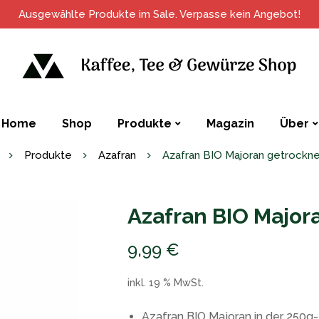
Ausgewählte Produkte im Sale. Verpasse kein Angebot!
Home
Shop
Produkte
Magazin
Über
Produkte
Azafran
Azafran BIO Majoran getrockn
Azafran BIO Major
9,99
€
inkl. 19 % MwSt.
Azafran BIO Majoran in der 250g