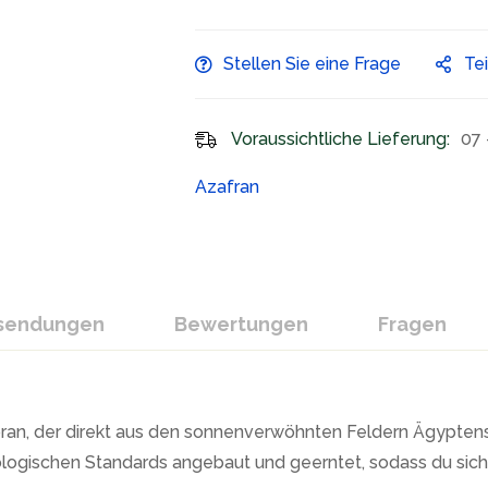
Stellen Sie eine Frage
Te
Voraussichtliche Lieferung:
07 
Azafran
ksendungen
Bewertungen
Fragen
n, der direkt aus den sonnenverwöhnten Feldern Ägyptens 
logischen Standards angebaut und geerntet, sodass du sicher