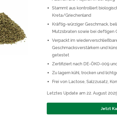
Stammt aus kontrolliert biologi
Kreta/Griechenland
Kräftig-würziger Geschmack, beli
Mutzsbraten sowie bei deftigen 
Verpackt im wiederverschließba
Geschmacksverstärkern und künst
getestet
Zertifiziert nach DE-ÖKO-009 u
Zu lagern kühl, trocken und licht
Frei von Lactose, Salzzusatz, Kon
Letztes Update am 22. August 202
Jetzt K