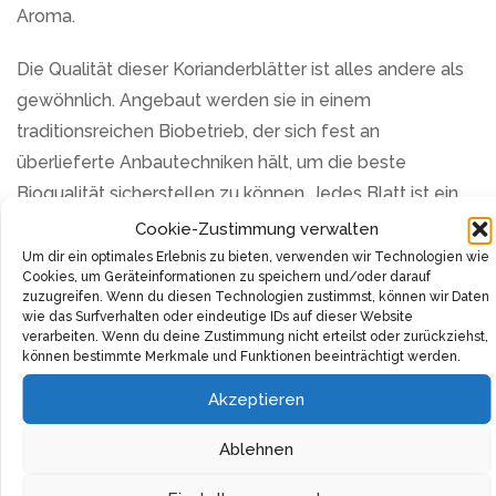
Aroma.
Die Qualität dieser Korianderblätter ist alles andere als
gewöhnlich. Angebaut werden sie in einem
traditionsreichen Biobetrieb, der sich fest an
überlieferte Anbautechniken hält, um die beste
Bioqualität sicherstellen zu können. Jedes Blatt ist ein
gutes Zeugnis für den Einsatz des Betriebes für
Cookie-Zustimmung verwalten
Qualität und Tradition.
Um dir ein optimales Erlebnis zu bieten, verwenden wir Technologien wie
Cookies, um Geräteinformationen zu speichern und/oder darauf
zuzugreifen. Wenn du diesen Technologien zustimmst, können wir Daten
Nicht nur das, diese Korianderblätter sind auch sehr
wie das Surfverhalten oder eindeutige IDs auf dieser Website
vielseitig. Sie sind ein beliebtes Gewürz in vielen
verarbeiten. Wenn du deine Zustimmung nicht erteilst oder zurückziehst,
können bestimmte Merkmale und Funktionen beeinträchtigt werden.
internationalen Küchen – einschließlich der
Akzeptieren
mexikanischen, chinesischen, vietnamesischen,
thailändischen, indischen, persischen und ägyptischen.
Ablehnen
Der Einsatz dieser Korianderblätter bietet dir also
spannende Möglichkeiten, deine Gerichte auf eine