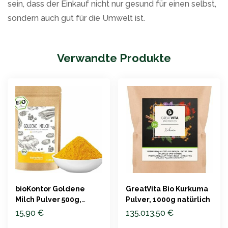
sein, dass der Einkauf nicht nur gesund für einen selbst,
sondern auch gut für die Umwelt ist.
Verwandte Produkte
bioKontor Goldene
GreatVita Bio Kurkuma
Milch Pulver 500g,
Pulver, 1000g natürlich
natürlich und
15,90
€
135.013,50
€
zuckerfrei