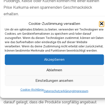
Puddings, Kekse oder Kuchen können mit einer kleinen
Prise Kurkuma einen spannenden Geschmackskick
erhalten.
Cookie-Zustimmung verwalten
Beliebt ist Kurkuma auch als essentieller Bestandteil in
Um dir ein optimales Erlebnis zu bieten, verwenden wir Technologien wie
Superfood-Drinks wie Tees und Smoothies, sowie in der
Cookies, um Geräteinformationen zu speichern und/oder darauf
bekannten “Goldenen Milch”. Es bringt Farbe in die
zuzugreifen. Wenn du diesen Technologien zustimmst, können wir Daten
wie das Surfverhalten oder eindeutige IDs auf dieser Website
Küche – und zwar auf natürliche Art und Weise. Mit
verarbeiten. Wenn du deine Zustimmung nicht erteilst oder zurückziehst,
können bestimmte Merkmale und Funktionen beeinträchtigt werden.
Kurkuma werden Gerichte in wahre kulinarische
Kunstwerke verwandelt. Insbesondere asiatische
Akzeptieren
Gerichte erhalten durch Kurkuma den typischen Look
Ablehnen
und Geschmack, der die Sinne auf eine Reise in den
fernen Osten entführt.
Einstellungen ansehen
Natürlichkeit und Nachhaltigkeit stehen in der
Cookie-Richtlinie
Datenschutzerklärung
Impressum
Produktion im Vordergrund. Es wird höchsten Wert
darauf gelegt, dass die Produkte sorgfältig angebaut