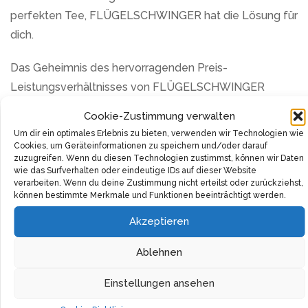
perfekten Tee, FLÜGELSCHWINGER hat die Lösung für
dich.
Das Geheimnis des hervorragenden Preis-
Leistungsverhältnisses von FLÜGELSCHWINGER
Matcha liegt in der einzigartigen Kombination von
Cookie-Zustimmung verwalten
Jahrhunderte alter Teekultur und modernster
Um dir ein optimales Erlebnis zu bieten, verwenden wir Technologien wie
Produktionstechnologie. Jedes Blatt wird von Hand
Cookies, um Geräteinformationen zu speichern und/oder darauf
zuzugreifen. Wenn du diesen Technologien zustimmst, können wir Daten
gepflückt und inspiziert, wobei nur die besten jungen
wie das Surfverhalten oder eindeutige IDs auf dieser Website
Blätter der Tencha-Teepflanze zur Herstellung
verarbeiten. Wenn du deine Zustimmung nicht erteilst oder zurückziehst,
können bestimmte Merkmale und Funktionen beeinträchtigt werden.
ausgewählt werden. Nach der Ernte folgt ein
schonender Verarbeitungsprozess, bei dem das
Akzeptieren
aromatische Blattfleisch sorgfältig von Stielen und
Ablehnen
Blattadern getrennt wird. Dieser sorgsame Prozess
garantiert, dass jeder Schluck FLÜGELSCHWINGER
Einstellungen ansehen
Matcha eine reine, unverfälschte Geschmacksexplosion