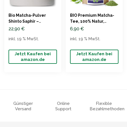
Bio Matcha-Pulver
BIO Premium Matcha-
Shinto Saphir –
Tee, 100% Natur,
Direktimport Japan 30g
Steinmühlen
22,90
€
6,90
€
inkl. 19 % MwSt.
inkl. 19 % MwSt.
Jetzt Kaufen bei
Jetzt Kaufen bei
amazon.de
amazon.de
Günstiger
Online
Flexible
Versand
Support
Bezahlmethoden