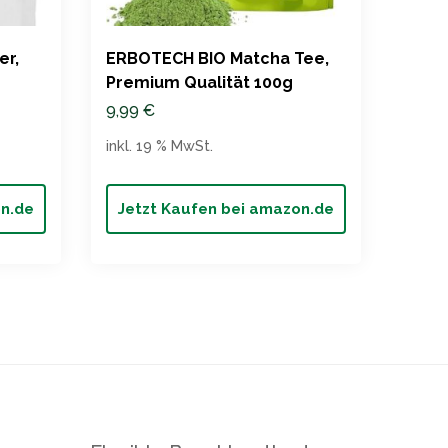
er,
ERBOTECH BIO Matcha Tee,
Bio 
Premium Qualität 100g
Nati
9,99
€
9,45
inkl. 19 % MwSt.
inkl. 
on.de
Jetzt Kaufen bei amazon.de
Jet