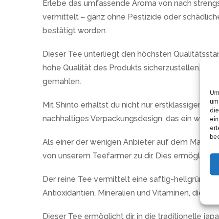
Erlebe das umfassende Aroma von nach strengste
vermittelt – ganz ohne Pestizide oder schädli
bestätigt worden.
Dieser Tee unterliegt den höchsten Qualitätssta
hohe Qualität des Produkts sicherzustellen. Jed
gemahlen.
Um 
um 
Mit Shinto erhältst du nicht nur erstklassigen T
die
nachhaltiges Verpackungsdesign, das ein wiede
ein
ert
bee
Als einer der wenigen Anbieter auf dem Markt b
von unserem Teefarmer zu dir. Dies ermöglicht u
Der reine Tee vermittelt eine saftig-hellgrüne F
Antioxidantien, Mineralien und Vitaminen, die 
Dieser Tee ermöglicht dir, in die traditionelle j