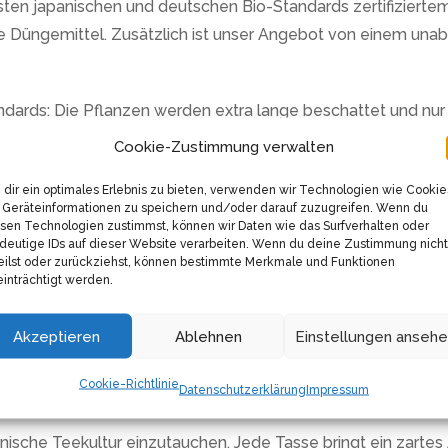
n japanischen und deutschen Bio-Standards zertifiziertem 
che Düngemittel. Zusätzlich ist unser Angebot von einem u
ndards: Die Pflanzen werden extra lange beschattet und nur 
er Tee wird von Hand gepflückt, schonend getrocknet und ans
Cookie-Zustimmung verwalten
dir ein optimales Erlebnis zu bieten, verwenden wir Technologien wie Cookie
Geräteinformationen zu speichern und/oder darauf zuzugreifen. Wenn du
ee, sondern leistest auch einen Beitrag zur Umweltfreundlichk
sen Technologien zustimmst, können wir Daten wie das Surfverhalten oder
rverwendbares Tongefäß aus Deutschland mit Korkdeckel aus
deutige IDs auf dieser Website verarbeiten. Wenn du deine Zustimmung nicht
eilst oder zurückziehst, können bestimmte Merkmale und Funktionen
inträchtigt werden.
eziehen wir unseren Tee direkt aus Japan, ohne Umwege ode
ns, ein unschlagbares Preis-/Leistungsverhältnis zu bieten.
Akzeptieren
Ablehnen
Einstellungen anseh
arbe ohne jegliche Zusatzstoffe. Auf natürliche Weise enthält
Cookie-Richtlinie
Datenschutzerklärung
Impressum
deiner Gesundheit zugutekommen.
apanische Teekultur einzutauchen. Jede Tasse bringt ein zartes