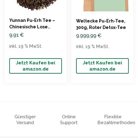
Yunnan Pu-Erh Tee –
Weltecke Pu-Erh-Tee,
Chinesische Lose
300g, Roter Detox-Tee
Blätter
9,91
€
9.999,99
€
inkl. 19 % MwSt.
inkl. 19 % MwSt.
Jetzt Kaufen bei
Jetzt Kaufen bei
amazon.de
amazon.de
Günstiger
Online
Flexible
Versand
Support
Bezahlmethoden