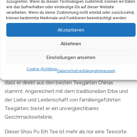
dieses Pu Erh Tees, die ihn zu einem echten Juwel
zuzugreifen. Wenn du diesen Technologien zustimmst, können wir Daten
wie das Surfverhalten oder eindeutige IDs auf dieser Website
macht.
verarbeiten. Wenn du deine Zustimmung nicht erteilst oder zurückziehst,
können bestimmte Merkmale und Funktionen beeinträchtigt werden.
Eine Tasse dieses Shou Pu Erh Tees ist so belebend wie
Akzeptieren
ein Morgenspaziergang durch den Wald. Gepresst in
praktische Mini Tuo, ist dieser Tee leicht zu dosieren –
Ablehnen
perfekt für Einsteiger und Liebhaber des Pu Erh Tees
Einstellungen ansehen
gleichermaßen.
Cookie-Richtlinie
Datenschutzerklärung
Impressum
Das Besondere an Bio Shou Pu Erh TEZEN Mini Tuo ist,
dass er direkt aus den besten Teegärten Chinas
stammt. Angereichert mit dem traditionellen Erbe und
der Liebe und Leidenschaft von familiengeführten
Teegärten, bietet er ein unvergleichbares
Geschmackserlebnis.
Dieser Shou Pu Erh Tee ist mehr als nur eine Teesorte.