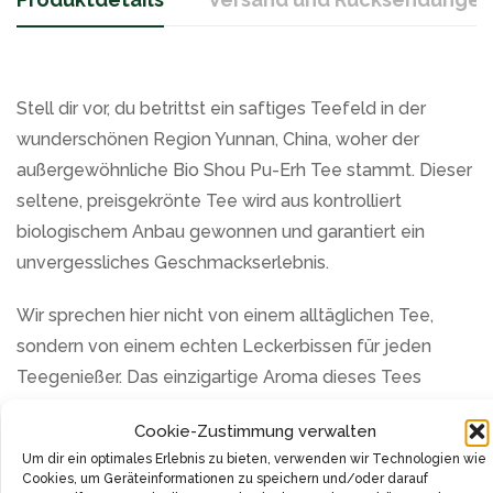
Stell dir vor, du betrittst ein saftiges Teefeld in der
wunderschönen Region Yunnan, China, woher der
außergewöhnliche Bio Shou Pu-Erh Tee stammt. Dieser
seltene, preisgekrönte Tee wird aus kontrolliert
biologischem Anbau gewonnen und garantiert ein
unvergessliches Geschmackserlebnis.
Wir sprechen hier nicht von einem alltäglichen Tee,
sondern von einem echten Leckerbissen für jeden
Teegenießer. Das einzigartige Aroma dieses Tees
offenbart sich im Moment des Aufgusses, wo sich die
Cookie-Zustimmung verwalten
feinen Bitternoten mit komplexen Waldnoten
Um dir ein optimales Erlebnis zu bieten, verwenden wir Technologien wie
vermischen. Dies liegt an der sorgfältigen Lagerung
Cookies, um Geräteinformationen zu speichern und/oder darauf