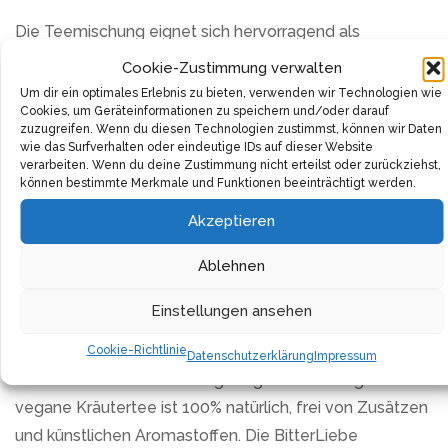
Die Teemischung eignet sich hervorragend als
Einschlafhilfe. Ein Sortiment an beruhigenden und
Cookie-Zustimmung verwalten
wohltuenden Kräutern und Pflanzen helfen dir, den
Um dir ein optimales Erlebnis zu bieten, verwenden wir Technologien wie
Cookies, um Geräteinformationen zu speichern und/oder darauf
Stress und die Hektik des Tages hinter dir zu lassen. Ein
zuzugreifen. Wenn du diesen Technologien zustimmst, können wir Daten
heißer Tee vor dem Schlafengehen und du wirst
wie das Surfverhalten oder eindeutige IDs auf dieser Website
verarbeiten. Wenn du deine Zustimmung nicht erteilst oder zurückziehst,
abends federleicht einschlafen.
können bestimmte Merkmale und Funktionen beeinträchtigt werden.
Zudem, ist die Qualität des Tees nicht zu übertreffen.
Akzeptieren
Sie besteht zu 100% aus Premium Bio-Qualität und
Ablehnen
natürlichen Zutaten. Keine Kompromisse, nur das Beste
aus der Teemanufaktur geht in jede Tasse.
Einstellungen ansehen
Die deutsche Herkunft des Tees garantiert eine
Cookie-Richtlinie
Datenschutzerklärung
Impressum
makellose Qualität und sorgfältige Herstellung. Dieser
vegane Kräutertee ist 100% natürlich, frei von Zusätzen
und künstlichen Aromastoffen. Die BitterLiebe