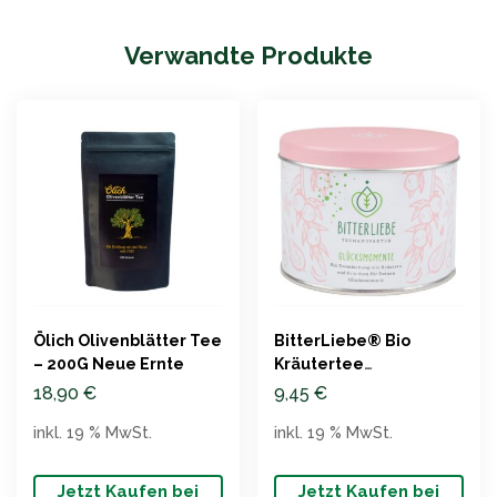
Verwandte Produkte
Ölich Olivenblätter Tee
BitterLiebe® Bio
– 200G Neue Ernte
Kräutertee
Glücksmomente (65g)
18,90
€
9,45
€
inkl. 19 % MwSt.
inkl. 19 % MwSt.
Jetzt Kaufen bei
Jetzt Kaufen bei