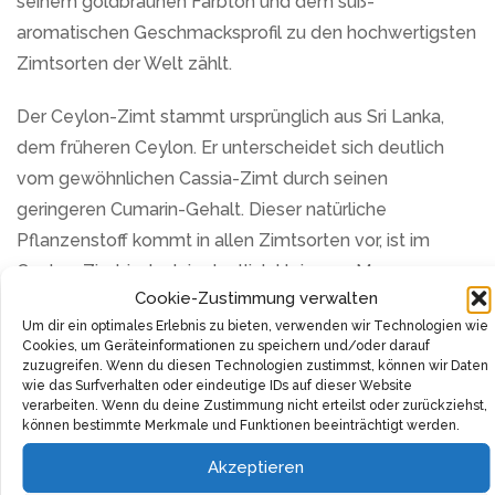
seinem goldbraunen Farbton und dem süß-
aromatischen Geschmacksprofil zu den hochwertigsten
Zimtsorten der Welt zählt.
Der Ceylon-Zimt stammt ursprünglich aus Sri Lanka,
dem früheren Ceylon. Er unterscheidet sich deutlich
vom gewöhnlichen Cassia-Zimt durch seinen
geringeren Cumarin-Gehalt. Dieser natürliche
Pflanzenstoff kommt in allen Zimtsorten vor, ist im
Ceylon-Zimt jedoch in deutlich kleineren Mengen
Cookie-Zustimmung verwalten
enthalten.
Um dir ein optimales Erlebnis zu bieten, verwenden wir Technologien wie
Cookies, um Geräteinformationen zu speichern und/oder darauf
Im Geschmack überzeugt der Ceylon-Zimt mit einem
zuzugreifen. Wenn du diesen Technologien zustimmst, können wir Daten
milderen, weniger herben Aroma. Die charakteristische
wie das Surfverhalten oder eindeutige IDs auf dieser Website
verarbeiten. Wenn du deine Zustimmung nicht erteilst oder zurückziehst,
Schärfe und Bitterkeit, die man vom Cassia-Zimt kennt,
können bestimmte Merkmale und Funktionen beeinträchtigt werden.
tritt hier zugunsten einer feinen, warmen Würze zurück.
Akzeptieren