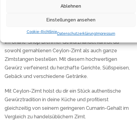
Das Zimtpulver ist ein echtes Naturprodukt ohne
Ablehnen
Geschmacksverstärker, künstliche Zusatzstoffe oder
Konservierungsmittel. Auch auf Füllstoffe sowie Farb-
Einstellungen ansehen
und Aromastoffe wird vollständig verzichtet.
Cookie-Richtlinie
Datenschutzerklärung
Impressum
Im Online-Shop Brehmer Gewürzhandel kannst du
sowohl gemahlenen Ceylon-Zimt als auch ganze
Zimtstangen bestellen. Mit diesem hochwertigen
Gewürz verfeinerst du herzhafte Gerichte, Süßspeisen,
Gebäck und verschiedene Getränke.
Mit Ceylon-Zimt holst du dir ein Stück authentische
Gewürztradition in deine Küche und profitierst
gleichzeitig von seinem geringeren Cumarin-Gehalt im
Vergleich zu handelsüblichem Zimt.