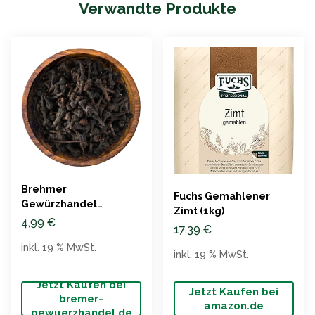
Verwandte Produkte
Brehmer
Fuchs Gemahlener
Gewürzhandel
Zimt (1kg)
Zimtblüten, ganz
4,99
€
17,39
€
inkl. 19 % MwSt.
inkl. 19 % MwSt.
Jetzt Kaufen bei
Jetzt Kaufen bei
bremer-
amazon.de
gewuerzhandel.de