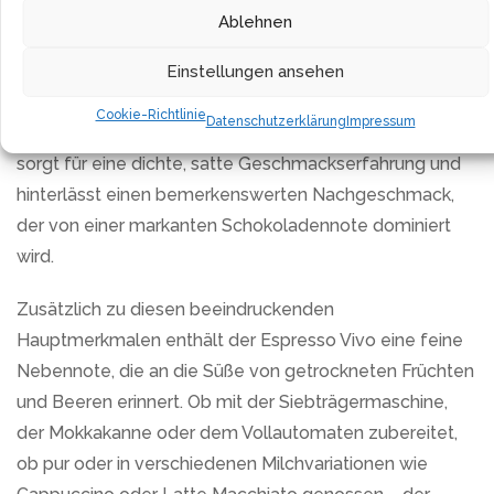
dieser erlesenen Rohbohnen und heben es mit einer
Ablehnen
dunklen Röstung hervor, wiederum nach italienischem
Vorbild. Dieser Espresso zeichnet sich sowohl durch
Einstellungen ansehen
seine angenehme milde Säure als auch durch einen
Cookie-Richtlinie
Datenschutzerklärung
Impressum
kräftigen und vollen Körper aus. Diese Kombination
sorgt für eine dichte, satte Geschmackserfahrung und
hinterlässt einen bemerkenswerten Nachgeschmack,
der von einer markanten Schokoladennote dominiert
wird.
Zusätzlich zu diesen beeindruckenden
Hauptmerkmalen enthält der Espresso Vivo eine feine
Nebennote, die an die Süße von getrockneten Früchten
und Beeren erinnert. Ob mit der Siebträgermaschine,
der Mokkakanne oder dem Vollautomaten zubereitet,
ob pur oder in verschiedenen Milchvariationen wie