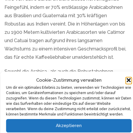
Feingefühl, indem er 70% erstklassige Arabicabohnen
aus Brasilien und Guatemala mit 30% kräftigen
Robustas aus Indien vereint. Die in Höhenlagen von bis
zu 1900 Metern kultivierten Arabicasorten wie Catimor
und Catuai tragen aufgrund ihres langsamen
Wachstums zu einem intensiven Geschmacksprofil bei,
das für echte Kaffeeliebhaber unwiderstehlich ist.
Sowohl die Arabica- als auch die Robustabohnen
wurden sorgfältig per Hand ausgewählt und dann
Cookie-Zustimmung verwalten
behutsam in der Sonne getrocknet, um die vollen
Um dir ein optimales Erlebnis zu bieten, verwenden wir Technologien wie
Cookies, um Geräteinformationen zu speichern und/oder darauf
Aromen zu entfalten. Die Bohnen wurden anschließend
zuzugreifen. Wenn du diesen Technologien zustimmst, können wir Daten
wie das Surfverhalten oder eindeutige IDs auf dieser Website
aufbereitet und gewaschen, um einen sauberen
verarbeiten. Wenn du deine Zustimmung nicht erteilst oder zurückziehst,
Schlusspunkt unter dieses Verfahren zu setzen.
können bestimmte Merkmale und Funktionen beeinträchtigt werden.
Akzeptieren
Die Experten von Caffè baresi wissen um das Potenzial