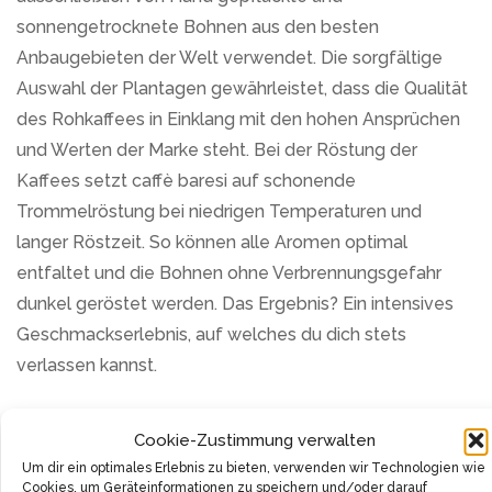
sonnengetrocknete Bohnen aus den besten
Anbaugebieten der Welt verwendet. Die sorgfältige
Auswahl der Plantagen gewährleistet, dass die Qualität
des Rohkaffees in Einklang mit den hohen Ansprüchen
und Werten der Marke steht. Bei der Röstung der
Kaffees setzt caffè baresi auf schonende
Trommelröstung bei niedrigen Temperaturen und
langer Röstzeit. So können alle Aromen optimal
entfaltet und die Bohnen ohne Verbrennungsgefahr
dunkel geröstet werden. Das Ergebnis? Ein intensives
Geschmackserlebnis, auf welches du dich stets
verlassen kannst.
Crema Delicato ist eine vornehme Komposition von
Cookie-Zustimmung verwalten
handgepflückten und sonnengetrockneten Rohkaffees
Um dir ein optimales Erlebnis zu bieten, verwenden wir Technologien wie
aus renommierten Anbaugebieten in Tansania,
Cookies, um Geräteinformationen zu speichern und/oder darauf