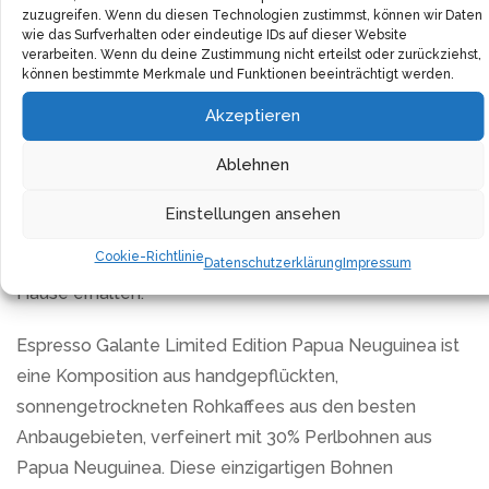
zuzugreifen. Wenn du diesen Technologien zustimmst, können wir Daten
Guatemala, Mexiko und Indien. Das vielschichtige
wie das Surfverhalten oder eindeutige IDs auf dieser Website
Aroma dieses Kaffees bietet verführerische Noten von
verarbeiten. Wenn du deine Zustimmung nicht erteilst oder zurückziehst,
können bestimmte Merkmale und Funktionen beeinträchtigt werden.
Schokolade und Karamell, die von einer dezent süßen
Vanillenote abgerundet werden. Diese Vielfalt an
Akzeptieren
Aromen entfaltet sich am besten bei der Zubereitung
Ablehnen
von Café Creme oder mit Milch versetzten
Spezialitäten. Dank der Verpackung mit speziellen
Einstellungen ansehen
Aromaventilen bleibt die individuelle Note des Crema
Cookie-Richtlinie
Delicato bis zum genussvollen Kaffeemoment zu
Datenschutzerklärung
Impressum
Hause erhalten.
Espresso Galante Limited Edition Papua Neuguinea ist
eine Komposition aus handgepflückten,
sonnengetrockneten Rohkaffees aus den besten
Anbaugebieten, verfeinert mit 30% Perlbohnen aus
Papua Neuguinea. Diese einzigartigen Bohnen