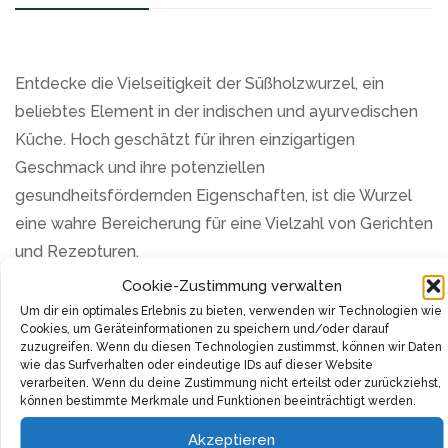
Entdecke die Vielseitigkeit der Süßholzwurzel, ein
beliebtes Element in der indischen und ayurvedischen
Küche. Hoch geschätzt für ihren einzigartigen
Geschmack und ihre potenziellen
gesundheitsfördernden Eigenschaften, ist die Wurzel
eine wahre Bereicherung für eine Vielzahl von Gerichten
und Rezepturen.
Cookie-Zustimmung verwalten
Gepresst in feinstem Pulver, entfaltet die
Um dir ein optimales Erlebnis zu bieten, verwenden wir Technologien wie
Süßholzwurzel völlig neue Möglichkeiten in der
Cookies, um Geräteinformationen zu speichern und/oder darauf
zuzugreifen. Wenn du diesen Technologien zustimmst, können wir Daten
kulinarischen Welt. Ob du einen Hauch von Süße zu
wie das Surfverhalten oder eindeutige IDs auf dieser Website
deinen Desserts hinzufügen oder eine Wärme zu
verarbeiten. Wenn du deine Zustimmung nicht erteilst oder zurückziehst,
können bestimmte Merkmale und Funktionen beeinträchtigt werden.
deinem Kräutertee bringen möchtest, dieses
Süßholzpulver ist einfach meisterhaft. Die Dosierung ist
Akzeptieren