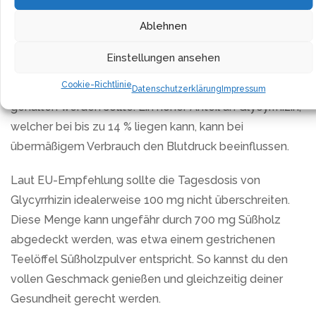
leicht – die intensiven Aromen sind bereits in einem
Ablehnen
gestrichenen Teelöffel Süßholzpulver enthalten.
Einstellungen ansehen
Wichtig jedoch zu beachten ist, dass bei bestehendem
Cookie-Richtlinie
Bluthochdruck der Konsum von Süßholz moderat
Datenschutzerklärung
Impressum
gehalten werden sollte. Ein hoher Anteil an Glycyrrhizin,
welcher bei bis zu 14 % liegen kann, kann bei
übermäßigem Verbrauch den Blutdruck beeinflussen.
Laut EU-Empfehlung sollte die Tagesdosis von
Glycyrrhizin idealerweise 100 mg nicht überschreiten.
Diese Menge kann ungefähr durch 700 mg Süßholz
abgedeckt werden, was etwa einem gestrichenen
Teelöffel Süßholzpulver entspricht. So kannst du den
vollen Geschmack genießen und gleichzeitig deiner
Gesundheit gerecht werden.