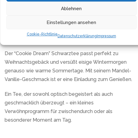
Ablehnen
Auch im Sommer bietet der Tee mit seiner Schoko-
Note ein erfrischendes Geschmackserlebnis. Die
Einstellungen ansehen
ausgewogene Mischung macht ihn zu einem
Cookie-Richtlinie
Datenschutzerklärung
Impressum
vielseitigen Begleiter für jede Jahreszeit.
Der “Cookie Dream” Schwarztee passt perfekt zu
Weihnachtsgebäck und versüßt eisige Wintermorgen
genauso wie warme Sommertage. Mit seinem Mandel-
Vanille-Geschmack ist er eine Einladung zum Genießen.
Ein Tee, der sowohl optisch begeistert als auch
geschmacklich überzeugt – ein kleines
Verwöhnprogramm für zwischendurch oder als
besonderer Moment am Tag.