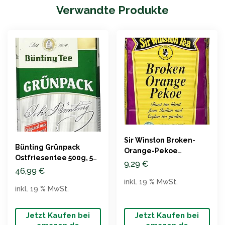
Verwandte Produkte
Sir Winston Broken-
Bünting Grünpack
Orange-Pekoe
Ostfriesentee 500g, 5er
Schwarztee, 500g
9,29
€
Pack
46,99
€
inkl. 19 % MwSt.
inkl. 19 % MwSt.
Jetzt Kaufen bei
Jetzt Kaufen bei