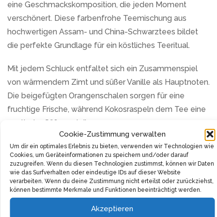
eine Geschmackskomposition, die jeden Moment
verschönert. Diese farbenfrohe Teemischung aus
hochwertigen Assam- und China-Schwarztees bildet
die perfekte Grundlage für ein köstliches Teeritual.
Mit jedem Schluck entfaltet sich ein Zusammenspiel
von wärmendem Zimt und süßer Vanille als Hauptnoten.
Die beigefügten Orangenschalen sorgen für eine
fruchtige Frische, während Kokosraspeln dem Tee eine
exotische Süße verleihen.
Cookie-Zustimmung verwalten
Die Kokosraspeln, Kakaostücke, Zimtrinde, Koriander,
Um dir ein optimales Erlebnis zu bieten, verwenden wir Technologien wie
Cookies, um Geräteinformationen zu speichern und/oder darauf
Ingwerstücke, Kardamom, Mandelflakes und Nelken
zuzugreifen. Wenn du diesen Technologien zustimmst, können wir Daten
machen den “Cookie Dream” zu einem vollmundigen
wie das Surfverhalten oder eindeutige IDs auf dieser Website
verarbeiten. Wenn du deine Zustimmung nicht erteilst oder zurückziehst,
Geschmacksereignis. Die Kombination aus fein-herben
können bestimmte Merkmale und Funktionen beeinträchtigt werden.
Kakaostücken und pikanten Gewürzen wärmt an kalten
Akzeptieren
Wintertagen die Seele.