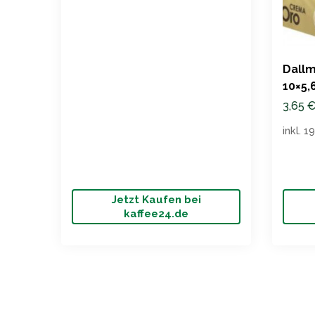
Dallm
10×5,
3,65
inkl. 
Jetzt Kaufen bei
kaffee24.de