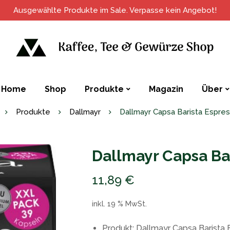
Ausgewählte Produkte im Sale. Verpasse kein Angebot!
Home
Shop
Produkte
Magazin
Über
Produkte
Dallmayr
Dallmayr Capsa Barista Espre
Dallmayr Capsa Ba
11,89
€
inkl. 19 % MwSt.
Produkt: Dallmayr Capsa Barista