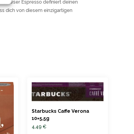
h, dieser Espresso definiert deinen
ass dich von diesem einzigartigen
Starbucks Caffe Verona
10×5,5g
4,49
€