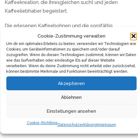
Kaffeekreation, die ihresgleichen sucht und jeden
Kaffeeliebhaber begeistert.
Die erlesenen Kaffeebohnen und die sorgfältig
ausgewählte, mittlere Röstung sind für das begehrte
Cookie-Zustimmung verwalten
Aroma verantwortlich. Lass dich von der eleganten
Um dir ein optimales Erlebnis zu bieten, verwenden wir Technologien wie
Cookies, um Geräteinformationen zu speichern und/oder darauf
Duftmischung von würzigen Kräutern, exotischem
zuzugreifen. Wenn du diesen Technologien zustimmst, können wir Daten
Zitronengras und kräftiger Zartbitterschokolade in die
wie das Surfverhalten oder eindeutige IDs auf dieser Website
verarbeiten. Wenn du deine Zustimmung nicht erteilst oder zurückziehst,
Kaffeeplantagen Äthiopiens entführen.
können bestimmte Merkmale und Funktionen beeinträchtigt werden.
Akzeptieren
Die Verwendung von handgepflückten Bohnen bringt
authentischen Kaffeegenuss in dein Zuhause. Die
Ablehnen
sorgfältige Röstung der Ursprungskaffeebohnen
verleiht dem Kaffee eine perfekte Stärke, gepaart mit
Einstellungen ansehen
einer angenehmen Säure. Eine Kombination, die
Cookie-Richtlinie
Datenschutzerklärung
Impressum
Kaffeegenuss auf hohem Niveau verspricht.