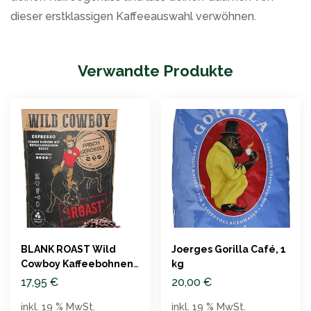
dieser erstklassigen Kaffeeauswahl verwöhnen.
Verwandte Produkte
BLANK ROAST Wild
Joerges Gorilla Café, 1
Cowboy Kaffeebohnen,
kg
Espresso, 500g
17,95
€
20,00
€
inkl. 19 % MwSt.
inkl. 19 % MwSt.