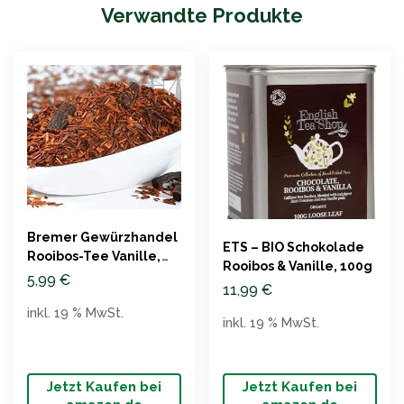
Verwandte Produkte
Bremer Gewürzhandel
ETS – BIO Schokolade
Rooibos-Tee Vanille,
Rooibos & Vanille, 100g
100g
5,99
€
11,99
€
inkl. 19 % MwSt.
inkl. 19 % MwSt.
Jetzt Kaufen bei
Jetzt Kaufen bei