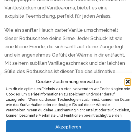
Vanillestücken und Vanillearoma, bietet es eine
exquisite Teemischung, perfekt für jeden Anlass.
Wie ein sanfter Hauch zarter Vanille umschmeichelt
dieser Rotbuschtee deine Sinne. Jeder Schluck ist wie
eine kleine Freude, die sich sanft auf deine Zunge legt
und ein angenehmes Gefühl der Wärme in dir entfacht.
Mit seinem subtilen Vanillegeschmack und der leichten
Süße des Rotbusches ist dieser Tee das ultimative
Geschmackserlebnis.
Cookie-Zustimmung verwalten
Um dir ein optimales Erlebnis zu bieten, verwenden wir Technologien wie
Aber es ist mehr als nur eine schöne Tasse Tee. Der
Cookies, um Geräteinformationen zu speichern und/oder darauf
zuzugreifen. Wenn du diesen Technologien zustimmst, können wir Daten
Vanille Rotbusch trägt mit seinen wertvollen
wie das Surfverhalten oder eindeutige IDs auf dieser Website
Inhaltsstoffen zu deiner Gesundheit bei und sorgt für ein
verarbeiten. Wenn du deine Zustimmung nicht erteilst oder zurückziehst,
können bestimmte Merkmale und Funktionen beeinträchtigt werden.
rundum gutes Gefühl beim Genießen. Rotbusch ist
bekannt für seine beruhigende Wirkung und der Hauch
Akzeptieren