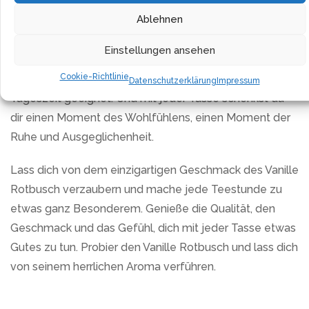
von Vanille sorgt nicht nur für den köstlichen
Ablehnen
Geschmack, sondern auch für entspannende Momente.
Einstellungen ansehen
Ob zum Aufwachen, in der Mittagspause oder zum
Cookie-Richtlinie
Entspannen am Abend, der Vanille Rotbusch ist für jede
Datenschutzerklärung
Impressum
Tageszeit geeignet. Und mit jeder Tasse schenkst du
dir einen Moment des Wohlfühlens, einen Moment der
Ruhe und Ausgeglichenheit.
Lass dich von dem einzigartigen Geschmack des Vanille
Rotbusch verzaubern und mache jede Teestunde zu
etwas ganz Besonderem. Genieße die Qualität, den
Geschmack und das Gefühl, dich mit jeder Tasse etwas
Gutes zu tun. Probier den Vanille Rotbusch und lass dich
von seinem herrlichen Aroma verführen.