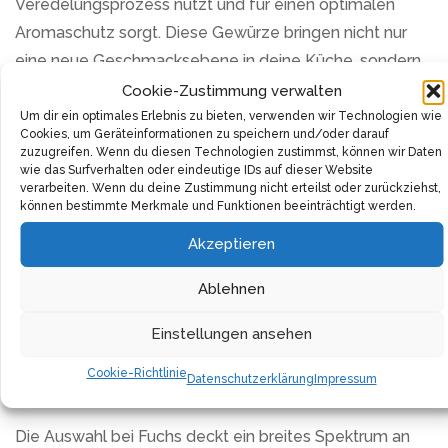
Veredelungsprozess nutzt und für einen optimalen
Aromaschutz sorgt. Diese Gewürze bringen nicht nur
eine neue Geschmacksebene in deine Küche, sondern
garantieren auch ein kulinarisches Erlebnis, das deine
Cookie-Zustimmung verwalten
Gerichte auf ein neues Level hebt.
Um dir ein optimales Erlebnis zu bieten, verwenden wir Technologien wie
Cookies, um Geräteinformationen zu speichern und/oder darauf
zuzugreifen. Wenn du diesen Technologien zustimmst, können wir Daten
Fuchs Gewürze stehen für eine herausragende Qualität,
wie das Surfverhalten oder eindeutige IDs auf dieser Website
verarbeiten. Wenn du deine Zustimmung nicht erteilst oder zurückziehst,
die sich deutlich in der Intensität und Frische jedes
können bestimmte Merkmale und Funktionen beeinträchtigt werden.
Gewürzes widerspiegelt. Durch die Verwendung von
Akzeptieren
speziell entwickelten, aromaschützenden
Verpackungen bleibt jeder Löffel so frisch und
Ablehnen
aromatisch wie am Tag der Verpackung. Dies garantiert,
dass die natürlichen Aromen und Öle der Gewürze
Einstellungen ansehen
erhalten bleiben und dein Essen mit jedem Mal aufs
Cookie-Richtlinie
Datenschutzerklärung
Impressum
Neue verzaubern.
Die Auswahl bei Fuchs deckt ein breites Spektrum an