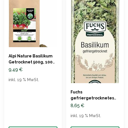
Alpi Nature Basilikum
Getrocknet 500g, 100%
Naturbelassen
9,49
€
inkl. 19 % MwSt.
Fuchs
gefriergetrocknetes
Basilikum GV, 50g
8,65
€
inkl. 19 % MwSt.