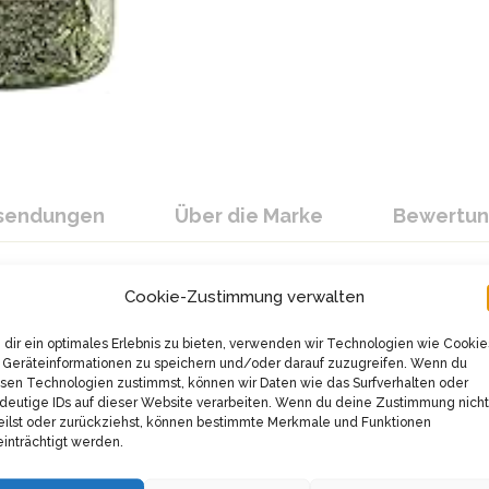
ksendungen
Über die Marke
Bewertu
Cookie-Zustimmung verwalten
i bringst du authentische mediterrane Würze in deine Küche
dir ein optimales Erlebnis zu bieten, verwenden wir Technologien wie Cookie
st perfekt zu Pizza, Pasta, Gemüse, deftigen Braten und M
Geräteinformationen zu speichern und/oder darauf zuzugreifen. Wenn du
sen Technologien zustimmst, können wir Daten wie das Surfverhalten oder
deutige IDs auf dieser Website verarbeiten. Wenn du deine Zustimmung nicht
reganoblätter, die schonend gefriergetrocknet werden. Durc
eilst oder zurückziehst, können bestimmte Merkmale und Funktionen
o schmeckt der Oregano von Kotányi fast wie frisch geernte
inträchtigt werden.