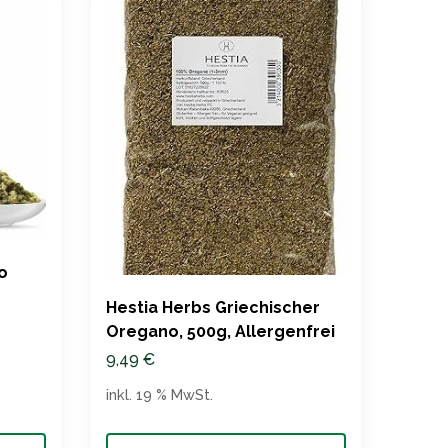
o
Sole
gereb
Hestia Herbs Griechischer
lt
Quali
16,9
Oregano, 500g, Allergenfrei
9,49
€
inkl. 
inkl. 19 % MwSt.