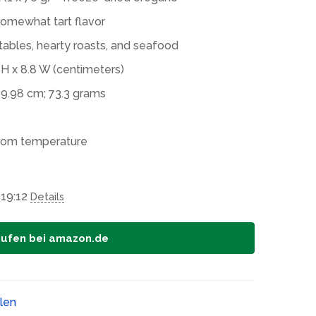
 somewhat tart flavor
tables, hearty roasts, and seafood
 H x 8.8 W (centimeters)
19.98 cm; 73.3 grams
 room temperature
 19:12
Details
aufen bei amazon.de
ilen