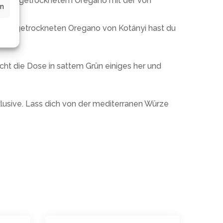
 gefriergetrocknetem Oregano mit der von
en
 gefriergetrockneten Oregano von Kotányi hast du
cht die Dose in sattem Grün einiges her und
usive. Lass dich von der mediterranen Würze