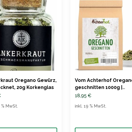
kraut Oregano Gewürz,
Vom Achterhof Oregan
cknet, 20g Korkenglas
geschnitten 1000g |
Getrocknet und gerebe
€
18,95
€
19 % MwSt.
inkl. 19 % MwSt.