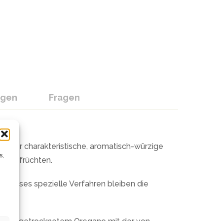
ngen
Fragen
. Der charakteristische, aromatisch-würzige
s,
eeresfrüchten.
h dieses spezielle Verfahren bleiben die
t.