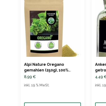
Alpi Nature Oregano
Anker
gemahlen (250g), 100%
getro
natürlich
8,99
€
4,49
inkl. 19 % MwSt.
inkl. 