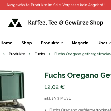
Ausgewählte Produkte im Sale. Verpasse kein Angebot!
Home
Shop
Produkte
Magazin
Über
Produkte
Fuchs
Fuchs Oregano gefriergetrockn
Fuchs Oregano Gef
12,02
€
inkl. 19 % MwSt.
Fuchs Oregano gefriergetrocknet 