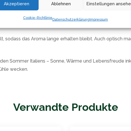
nfache und gleichmäßige Dosierung. Dabei ist die Menge an
Akzeptieren
Ablehnen
Einstellungen anseh
ener und darf in keiner gut sortierten Küche fehlen. Mit dem
Cookie-Richtlinie
Datenschutzerklärung
Impressum
ereit.
t, sodass das Aroma lange erhalten bleibt. Auch optisch ma
 den Sommer Italiens – Sonne, Wärme und Lebensfreude inkl
fühle wecken.
Verwandte Produkte