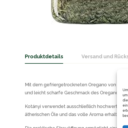
Produktdetails
Versand und Rüc
Mit dem gefriergetrockneten Oregano von Kotány
Um 
und leicht scharfe Geschmack des Oreganos pas
um 
die
ein
Kotányi verwendet ausschließlich hochwertige O
ert
ätherischen Öle und das volle Aroma erhalten. S
bee