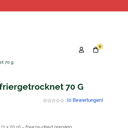
0
et 70 g
riergetrocknet 70 G
(0 Bewertungen)
(1 x 70 g) – freeze-dried oregano