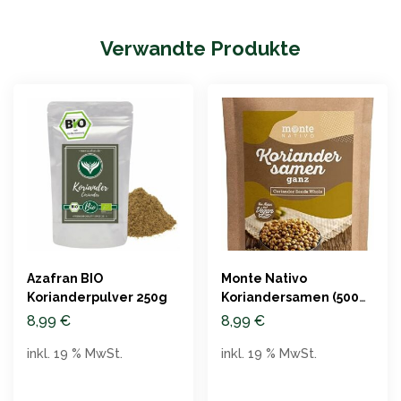
Verwandte Produkte
Azafran BIO
Monte Nativo
Korianderpulver 250g
Koriandersamen (500g)
– Koch- und
8,99
€
8,99
€
Backgewürz
inkl. 19 % MwSt.
inkl. 19 % MwSt.