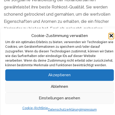
gewährleistet ihre beste Rohkost-Qualität. Sie werden
schonend getrocknet und gemahlen, um die wertvollen
Eigenschaften und Aromen zu erhalten, die ein frischer
Koriander zu bieten hat. Egal ob gekocht, gebacken
Cookie-Zustimmung verwalten
oder roh, der Geschmack dieses Korianders wird
Um dir ein optimales Erlebnis zu bieten, verwenden wir Technologien wie
deinem Gericht zweifellos eine besondere Note
Cookies, um Geräteinformationen zu speichern und/oder darauf
verleihen.
zuzugreifen. Wenn du diesen Technologien zustimmst, können wir Daten
wie das Surfverhalten oder eindeutige IDs auf dieser Website
verarbeiten. Wenn du deine Zustimmung nicht erteilst oder zurückziehst,
Was die Verwendung im Alltag betrifft, ist der
können bestimmte Merkmale und Funktionen beeinträchtigt werden.
gemahlene Koriander ein wahrer Alleskönner. Die
Akzeptieren
aromatischen und gesundheitlichen Vorteile des
Korianders werden immer mehr geschätzt und bekannt.
Ablehnen
Sie machen ihn zu einem hilfreichen Begleiter in deinem
Einstellungen ansehen
täglichen Leben, sei es in der europäischen oder der
asiatischen Küche. Die Möglichkeiten sind endlos.
Cookie-Richtlinie
Datenschutzerklärung
Impressum