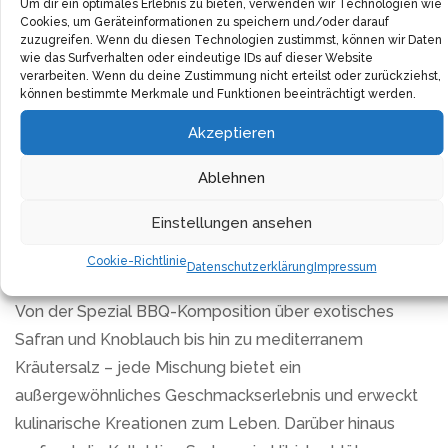
Um dir ein optimales Erlebnis zu bieten, verwenden wir Technologien wie
Cookies, um Geräteinformationen zu speichern und/oder darauf
zuzugreifen. Wenn du diesen Technologien zustimmst, können wir Daten
wie das Surfverhalten oder eindeutige IDs auf dieser Website
Entdecke die Welt der Aromen mit dem exklusiven
verarbeiten. Wenn du deine Zustimmung nicht erteilst oder zurückziehst,
Salz-Set der Black Edition, das eine sorgfältig
können bestimmte Merkmale und Funktionen beeinträchtigt werden.
ausgewählte Kollektion von acht einzigartigen
Akzeptieren
Salzkompositionen für Feinschmecker bietet. Diese
Ablehnen
Edition ist nicht nur eine Hommage an die kulinarische
Vielfalt, sondern auch ein Must-Have für alle, die ihre
Einstellungen ansehen
Gerichte mit besonderen Geschmacksnoten veredeln
Cookie-Richtlinie
möchten.
Datenschutzerklärung
Impressum
Von der Spezial BBQ-Komposition über exotisches
Safran und Knoblauch bis hin zu mediterranem
Kräutersalz – jede Mischung bietet ein
außergewöhnliches Geschmackserlebnis und erweckt
kulinarische Kreationen zum Leben. Darüber hinaus