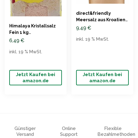
‎direct&friendly
Meersalz aus Kroatien
Himalaya Kristallsalz
für Salzmühle, 1kg
9,49
€
Fein 1 kg
inkl. 19 % MwSt.
Naturbelassen
6,49
€
inkl. 19 % MwSt.
Jetzt Kaufen bei
Jetzt Kaufen bei
amazon.de
amazon.de
Günstiger
Online
Flexible
Versand
Support
Bezahlmethoden