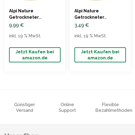
Alpi Nature
Alpi Nature
Getrockneter
Getrockneter
Schnittlauch
Schnittlauch natürlich
9,99
€
3,49
€
Naturprodukt 250g
25g
inkl. 19 % MwSt.
inkl. 19 % MwSt.
Jetzt Kaufen bei
Jetzt Kaufen bei
amazon.de
amazon.de
Günstiger
Online
Flexible
Versand
Support
Bezahlmethoden