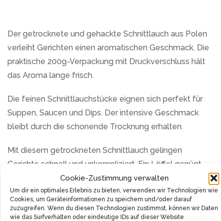
Der getrocknete und gehackte Schnittlauch aus Polen
verleiht Gerichten einen aromatischen Geschmack. Die
praktische 200g-Verpackung mit Druckverschluss hält
das Aroma lange frisch.
Die feinen Schnittlauchstücke eignen sich perfekt für
Suppen, Saucen und Dips. Der intensive Geschmack
bleibt durch die schonende Trocknung erhalten.
Mit diesem getrockneten Schnittlauch gelingen
Gerichte schnell und unkompliziert. Ein Löffel genügt,
um Speisen geschmacklich aufzuwerten.
Cookie-Zustimmung verwalten
Um dir ein optimales Erlebnis zu bieten, verwenden wir Technologien wie
Cookies, um Geräteinformationen zu speichern und/oder darauf
Die wiederverschließbare Verpackung macht die
zuzugreifen. Wenn du diesen Technologien zustimmst, können wir Daten
Dosierung einfach und schützt den Inhalt vor
wie das Surfverhalten oder eindeutige IDs auf dieser Website