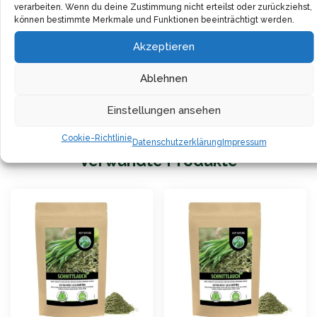
verarbeiten. Wenn du deine Zustimmung nicht erteilst oder zurückziehst,
Feuchtigkeit. Das Gewürz lässt sich platzsparend
können bestimmte Merkmale und Funktionen beeinträchtigt werden.
aufbewahren.
Akzeptieren
Ob für Kartoffelgerichte, Salate oder Dressings – der
Ablehnen
gehackte Schnittlauch passt zu vielen Gerichten und
gibt ihnen eine feine, würzige Note.
Einstellungen ansehen
Cookie-Richtlinie
Datenschutzerklärung
Impressum
Verwandte Produkte