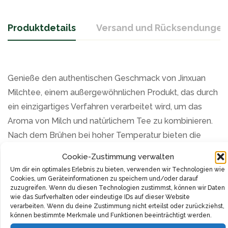
Produktdetails
Versand und Rücksendungen
Genieße den authentischen Geschmack von Jinxuan
Milchtee, einem außergewöhnlichen Produkt, das durch
ein einzigartiges Verfahren verarbeitet wird, um das
Aroma von Milch und natürlichem Tee zu kombinieren.
Nach dem Brühen bei hoher Temperatur bieten die
ersten drei Tassen einen reinen Milchgeschmack,
Cookie-Zustimmung verwalten
während die folgenden Tassen voller natürlichem Tee-
Um dir ein optimales Erlebnis zu bieten, verwenden wir Technologien wie
Aroma sind.
Cookies, um Geräteinformationen zu speichern und/oder darauf
zuzugreifen. Wenn du diesen Technologien zustimmst, können wir Daten
wie das Surfverhalten oder eindeutige IDs auf dieser Website
Trockene taiwanische Milch-Oolong-Teeblätter mit
verarbeiten. Wenn du deine Zustimmung nicht erteilst oder zurückziehst,
Milcharoma verleihen dem Tee sein charakteristisches
können bestimmte Merkmale und Funktionen beeinträchtigt werden.