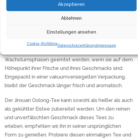
Aussehen – fest und schwer. Das Teewasser ist
Akzeptieren
honiggelb, duftend, sanft und süß. Der milchige
Ablehnen
Geschmack ist duftend und angenehm und hat ein
leichtes Orangen-Aroma.
Einstellungen ansehen
Beim Jinxuan Oolong-Tee handelt es sich um frische,
Cookie-Richtlinie
Datenschutzerklärung
Impressum
lose Blätter, die während der natürlichen
Wachstumsphasen geerntet werden, wenn sie auf dem
Höhepunkt ihrer Frische und ihres Geschmacks sind.
Eingepackt in einer vakuumversiegelten Verpackung,
bleibt der Geschmack länger frisch und aromatisch.
Der Jinxuan Oolong-Tee kann sowohl als heißer als auch
als gekühlter Eistee zubereitet werden. Um den reinen
und unverfälschten Geschmack dieses Tees zu
erleben, empfehlen wir, ihn in seiner ursprünglichen
Form zu genießen. Probiere diesen einmaligen Tee und