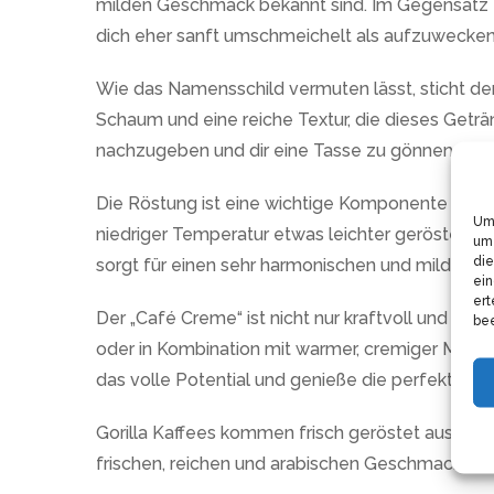
milden Geschmack bekannt sind. Im Gegensatz zu
dich eher sanft umschmeichelt als aufzuwecken
Wie das Namensschild vermuten lässt, sticht de
Schaum und eine reiche Textur, die dieses Get
nachzugeben und dir eine Tasse zu gönnen.
Die Röstung ist eine wichtige Komponente bei der
Um 
niedriger Temperatur etwas leichter geröstet we
um 
die
sorgt für einen sehr harmonischen und milden G
ein
ert
Der „Café Creme“ ist nicht nur kraftvoll und aro
bee
oder in Kombination mit warmer, cremiger Milch 
das volle Potential und genieße die perfekte Ar
Gorilla Kaffees kommen frisch geröstet aus der K
frischen, reichen und arabischen Geschmack erhä