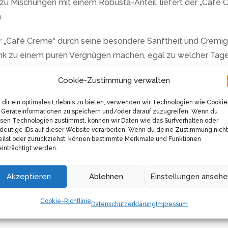
 Mischungen mit einem Robusta-Anteil, liefert der „Café C
.
r „Café Creme“ durch seine besondere Sanftheit und Cremigk
ränk zu einem puren Vergnügen machen, egal zu welcher Tage
Cookie-Zustimmung verwalten
 Herstellungqualität von Kaffee. Gorilla setzt auf die tradi
dir ein optimales Erlebnis zu bieten, verwenden wir Technologien wie Cookie
rden. Dieser schonende Prozess erhält das feine Aroma, för
Geräteinformationen zu speichern und/oder darauf zuzugreifen. Wenn du
sen Technologien zustimmst, können wir Daten wie das Surfverhalten oder
eschmack, der dennoch reich an Aromen ist.
deutige IDs auf dieser Website verarbeiten. Wenn du deine Zustimmung nicht
eilst oder zurückziehst, können bestimmte Merkmale und Funktionen
matisch, sondern auch vielseitig. Ob als milder Espresso, a
inträchtigt werden.
für einen köstlichen Cappuccino – der „Café Creme“ ist imme
t, deinen Tag zu beginnen, eine Mahlzeit abzuschließen ode
Akzeptieren
Ablehnen
Einstellungen anseh
affeegroßrösterei A. Joerges und garantieren so, dass du jed
Cookie-Richtlinie
Datenschutzerklärung
Impressum
ltst, den du erwartest und verdienst.