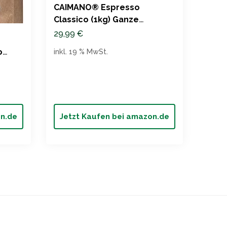
CAIMANO® Espresso
Lava
Classico (1kg) Ganze
Arom
Espressobohnen
29,99
€
17,9
inkl. 19 % MwSt.
o
inkl. 
on.de
Jetzt Kaufen bei amazon.de