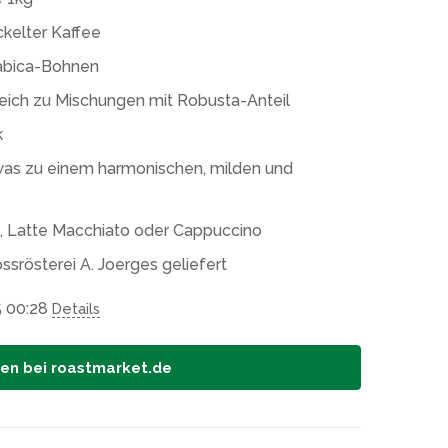
ckelter Kaffee
abica-Bohnen
leich zu Mischungen mit Robusta-Anteil
k
was zu einem harmonischen, milden und
so, Latte Macchiato oder Cappuccino
ssrösterei A. Joerges geliefert
5 00:28
Details
fen bei roastmarket.de