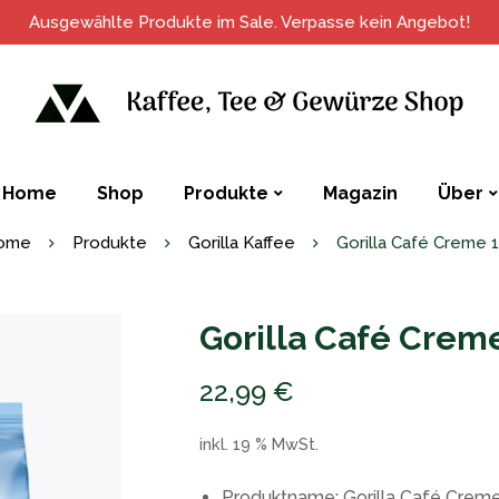
Ausgewählte Produkte im Sale. Verpasse kein Angebot!
Home
Shop
Produkte
Magazin
Über
ome
Produkte
Gorilla Kaffee
Gorilla Café Creme 
Gorilla Café Crem
22,99
€
inkl. 19 % MwSt.
Produktname: Gorilla Café Crem