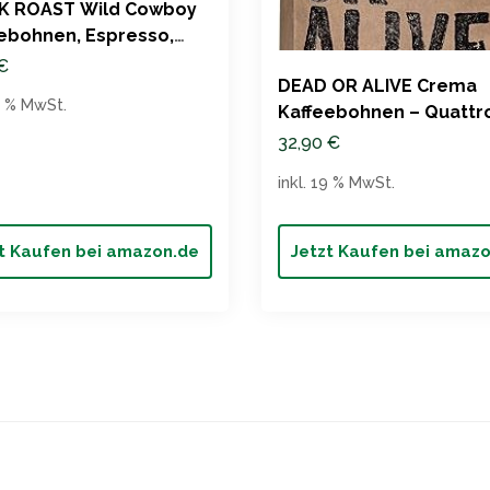
K ROAST Wild Cowboy
ebohnen, Espresso,
€
DEAD OR ALIVE Crema
19 % MwSt.
Kaffeebohnen – Quattr
Spezial Edition
32,90
€
inkl. 19 % MwSt.
t Kaufen bei amazon.de
Jetzt Kaufen bei amaz