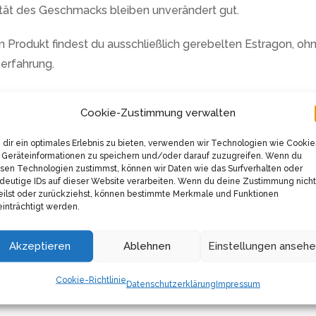
ität des Geschmacks bleiben unverändert gut.
m Produkt findest du ausschließlich gerebelten Estragon, ohne
erfahrung.
, wie du kochst, verändern. Es lädt dich ein, traditionelle
Cookie-Zustimmung verwalten
assisches französisches Gericht oder eine experimentelle Ei
dir ein optimales Erlebnis zu bieten, verwenden wir Technologien wie Cookie
Geräteinformationen zu speichern und/oder darauf zuzugreifen. Wenn du
sen Technologien zustimmst, können wir Daten wie das Surfverhalten oder
dergrund, sondern auch die Benutzerfreundlichkeit. Durch 
deutige IDs auf dieser Website verarbeiten. Wenn du deine Zustimmung nicht
en zu einem noch schöneren Erlebnis.
eilst oder zurückziehst, können bestimmte Merkmale und Funktionen
inträchtigt werden.
wird durch seine Vielseitigkeit und herausragende Qualität üb
und sich und ihre Liebsten mit außergewöhnlichen Geschma
Akzeptieren
Ablehnen
Einstellungen anseh
Cookie-Richtlinie
Datenschutzerklärung
Impressum