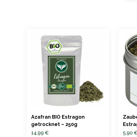
Azafran BIO Estragon
Zaub
getrocknet – 250g
Estra
Premi
14,99
€
5,90