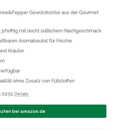
Hanse&Pepper Gewürzkontor aus der Gourmet
f, pfeffrig mit leicht süßlichem Nachgeschmack
ießbaren Aromabeutel für Frische
und Kräuter
mm
 verfügbar
lität ohne Zusatz von Füllstoffen
5 02:51
Details
aufen bei amazon.de