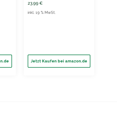
23,99
€
inkl. 19 % MwSt.
Kota
gefr
9,99
inkl. 
on.de
Jetzt Kaufen bei amazon.de
Jet