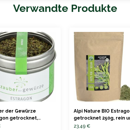
Verwandte Produkte
er der Gewürze
Alpi Nature BIO Estrag
gon getrocknet,
getrocknet 250g, rein 
um-Qualität, 10g
naturbelassen
€
23,49
€