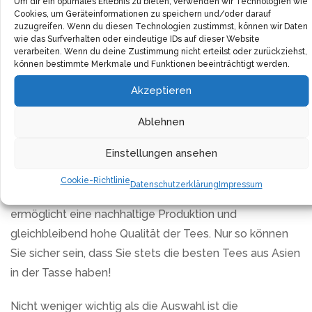
Um dir ein optimales Erlebnis zu bieten, verwenden wir Technologien wie
gescheut. Während der Erntezeit im Frühling werden die
Cookies, um Geräteinformationen zu speichern und/oder darauf
Teeblätter sorgsam und liebevoll von Hand gepflückt
zuzugreifen. Wenn du diesen Technologien zustimmst, können wir Daten
wie das Surfverhalten oder eindeutige IDs auf dieser Website
und verarbeitet. Besonders wertvoll dabei: Es wird
verarbeiten. Wenn du deine Zustimmung nicht erteilst oder zurückziehst,
darauf geachtet, dass die hart arbeitenden
können bestimmte Merkmale und Funktionen beeinträchtigt werden.
Pflückerinnen fair entlohnt werden. Hier kaufen Sie nicht
Akzeptieren
nur einen hervorragenden Tee, sondern unterstützen
Ablehnen
auch die faire Entlohnung!
Einstellungen ansehen
Um diese erlesene Qualität zu gewährleisten, arbeitet
dieser Teehersteller direkt mit den Farmen und Bauern
Cookie-Richtlinie
Datenschutzerklärung
Impressum
zusammen, die er persönlich kennt. Die Kooperation
ermöglicht eine nachhaltige Produktion und
gleichbleibend hohe Qualität der Tees. Nur so können
Sie sicher sein, dass Sie stets die besten Tees aus Asien
in der Tasse haben!
Nicht weniger wichtig als die Auswahl ist die