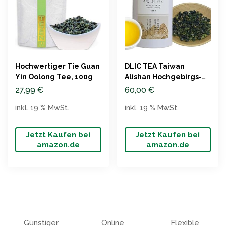
Hochwertiger Tie Guan
DLIC TEA Taiwan
Yin Oolong Tee, 100g
Alishan Hochgebirgs-
Oolong 150g
27,99
€
60,00
€
inkl. 19 % MwSt.
inkl. 19 % MwSt.
Jetzt Kaufen bei
Jetzt Kaufen bei
amazon.de
amazon.de
Günstiger
Online
Flexible