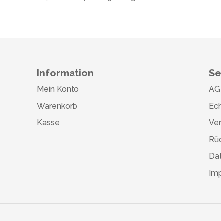
Information
Se
Mein Konto
AG
Warenkorb
Ech
Kasse
Ve
Rü
Da
Im