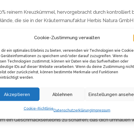
reinem Kreuzkümmel, hervorgebracht durch kontrolliert b
ände, die sie in der Kräutermanufaktur Herbis Natura GmbH 
 Mischung, die voller Geschmack und Qualität ist. Herbis Na
Cookie-Zustimmung verwalten
ektakulären Sortiment, präsentiert dieses Produkt voller St
dir ein optimales Erlebnis zu bieten, verwenden wir Technologien wie Cookie
Geräteinformationen zu speichern und/oder darauf zuzugreifen. Wenn du
denschaft am Kochen und Teetrinken, gekoppelt mit einem s
sen Technologien zustimmst, können wir Daten wie das Surfverhalten oder
Engagement für Bio-Spitzenqualität und unterstützte nachhalt
deutige IDs auf dieser Website verarbeiten. Wenn du deine Zustimmung nicht
eilst oder zurückziehst, können bestimmte Merkmale und Funktionen
inträchtigt werden.
er traditionellen Verwendung als köstliches Küchengewürz
lbarkeit hat es einen besonderen Platz in der indischen Küc
Akzeptieren
Ablehnen
Einstellungen anseh
Cookie-Richtlinie
Datenschutzerklärung
Impressum
icht nur ein Star in der indischen Küche, sondern hat auch s
 um ein Geschmackserlebnis zu schaffen, das dich umhauen wi