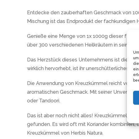
Entdecke den zauberhaften Geschmack von 100% 
Mischung ist das Endprodukt der fachkundigen H
Genieße eine Menge von 1x 1000g dieser fertigen
über 300 verschiedenen Heilkräutern in seinem sp
Um 
um 
Das Herzstück dieses Unternehmens ist die Lei
die
wirklich hervorhebt, ist ihr unerschütterliches 
ein
ert
bee
Die Anwendung von Kreuzkümmel reicht von sein
aromatischen Geschmack. Mit seiner Unverwechse
oder Tandoori.
Das ist aber noch nicht alles! Kreuzkümmel ist n
gefunden. Es wird oft mit Koriander kombiniert,
Kreuzkümmel von Herbis Natura.