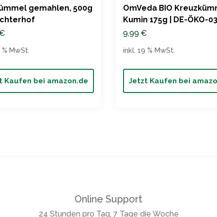
Kümmel gemahlen, 500g
OmVeda BIO Kreuzküm
chterhof
Kumin 175g | DE-ÖKO-0
€
9,99
€
19 % MwSt.
inkl. 19 % MwSt.
t Kaufen bei amazon.de
Jetzt Kaufen bei amaz
Online Support
24 Stunden pro Tag, 7 Tage die Woche