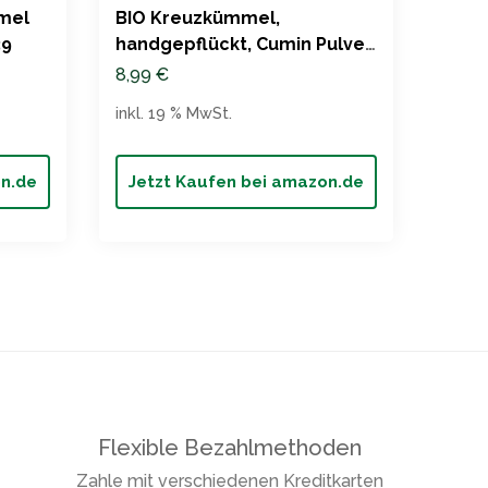
mel
BIO Kreuzkümmel,
Raja
39
handgepflückt, Cumin Pulver
Kreu
– Pfefferdieb®
Würz
8,99
€
2,20
inkl. 19 % MwSt.
inkl. 
on.de
Jetzt Kaufen bei amazon.de
Jet
Flexible Bezahlmethoden
Zahle mit verschiedenen Kreditkarten