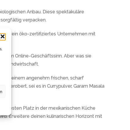
iologischen Anbau. Diese spektakuläre
sorgfältig verpacken.
tura, ein öko-zertifiziertes Unternehmen mit
olz.
s,
tarken Online-Geschäftssinn. Aber was sie
ige Landwirtschaft.
 mit seinem angenehm frischen, scharf
he erobert, sei es in Currypulver, Garam Masala
en
einen festen Platz in der mexikanischen Küche
rd. Erweitere deinen kulinarischen Horizont mit