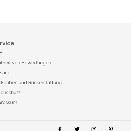
rvice
B
theit von Bewertungen
rsand
ckgaben und Rückerstattung
tenschutz
pressum