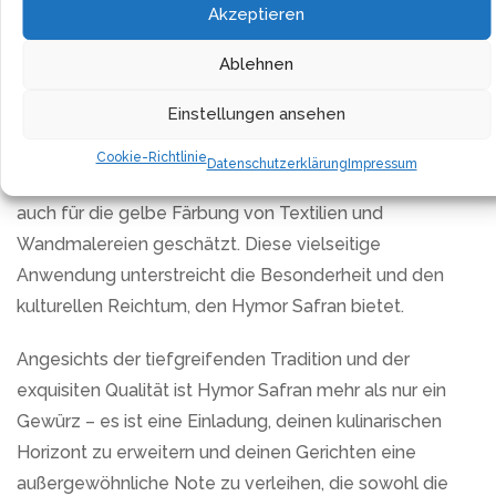
Zutat macht, mit der du deine Küche bereichern und
Akzeptieren
zugleich auf dein Wohlbefinden achten kannst.
Ablehnen
Hymor Safran bringt nicht nur Geschmack, sondern
Einstellungen ansehen
auch Geschichte in deine Küche. Sein Ursprung reicht
bis ins 9. Jahrhundert zurück, und es wurde nicht nur in
Cookie-Richtlinie
Datenschutzerklärung
Impressum
Europa, insbesondere in Spanien, als Gewürz, sondern
auch für die gelbe Färbung von Textilien und
Wandmalereien geschätzt. Diese vielseitige
Anwendung unterstreicht die Besonderheit und den
kulturellen Reichtum, den Hymor Safran bietet.
Angesichts der tiefgreifenden Tradition und der
exquisiten Qualität ist Hymor Safran mehr als nur ein
Gewürz – es ist eine Einladung, deinen kulinarischen
Horizont zu erweitern und deinen Gerichten eine
außergewöhnliche Note zu verleihen, die sowohl die