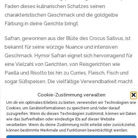
Faden dieses kulinarischen Schatzes seinen
charakteristischen Geschmack und die goldgelbe
Färbung in deine Gerichte bringt.
Safran, gewonnen aus der Blüte des Crocus Sativus, ist
bekannt für seine würzige Nuance und intensiven
Geschmack. Hymor Safran eignet sich hervorragend für
eine Vielzahl von Gerichten, von Reisgerichten wie
Paella und Risotto bis hin zu Curries, Fleisch, Fisch und
sogar Süßspeisen. Die vielfältige Verwendbarkeit macht
es zu einem Must-have in jeder Küche.
Cookie-Zustimmung verwalten
Um dir ein optimales Erlebnis zu bieten, verwenden wir Technologien wie
Dabei legt Hymor besonderen Wert auf Gesundheit
Cookies, um Geräteinformationen zu speichern und/oder darauf
und Nachhaltigkeit. Das Produkt ist vegan, vegetarisch,
zuzugreifen. Wenn du diesen Technologien zustimmst, können wir Daten
wie das Surfverhalten oder eindeutige IDs auf dieser Website
glutenfrei, laktosefrei und kommt ohne jegliche
verarbeiten. Wenn du deine Zustimmung nicht erteilst oder zurückziehst,
Zusatzstoffe aus, was es zu einer reinen, unverfälschten
können bestimmte Merkmale und Funktionen beeinträchtigt werden.