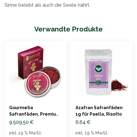
Sinne belebt als auch die Seele nährt.
Verwandte Produkte
Gourmetia
Azafran Safranfäden
Safranfäden, Premium
1g für Paella, Risotto
Qualität, 10g
9.509,50
€
6,64
€
inkl. 19 % MwSt.
inkl. 19 % MwSt.