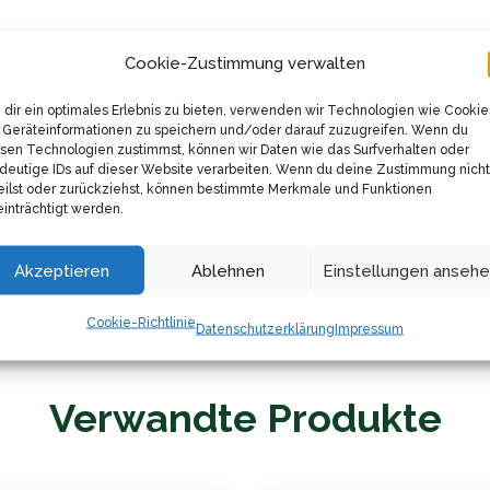
ssico ist die normale Röstung der Bohnen. Sie sorgt für ein
Cookie-Zustimmung verwalten
Brot veredelt wird. Ein Hauch von Blumennoten rundet das G
dir ein optimales Erlebnis zu bieten, verwenden wir Technologien wie Cookie
Geräteinformationen zu speichern und/oder darauf zuzugreifen. Wenn du
sen Technologien zustimmst, können wir Daten wie das Surfverhalten oder
ies garantiert dir nicht nur mehrere Genussmomente, sonder
deutige IDs auf dieser Website verarbeiten. Wenn du deine Zustimmung nicht
behalten. Denn bei Illy Classico geht es nicht nur um den 
eilst oder zurückziehst, können bestimmte Merkmale und Funktionen
inträchtigt werden.
ie der italienischen Kaffeekultur direkt zu dir nach Hause. 
en des Lebens schätzen. Es ist mehr als nur ein Kaffee – es i
Akzeptieren
Ablehnen
Einstellungen anseh
oder einem Kaffeeliebhaber in deinem Leben das Vergnügen, 
Cookie-Richtlinie
Datenschutzerklärung
Impressum
Verwandte Produkte