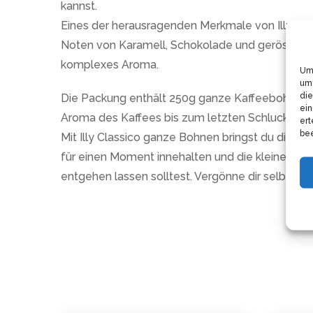
kannst.
Eines der herausragenden Merkmale von Illy Cla
Noten von Karamell, Schokolade und geröstetem 
komplexes Aroma.
Um 
um 
die
Die Packung enthält 250g ganze Kaffeebohnen. D
ein
Aroma des Kaffees bis zum letzten Schluck beizu
ert
bee
Mit Illy Classico ganze Bohnen bringst du die Mag
für einen Moment innehalten und die kleinen Freud
entgehen lassen solltest. Vergönne dir selbst 