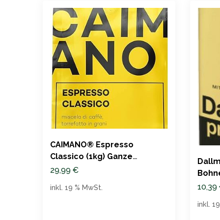
CAIMANO® Espresso
Classico (1kg) Ganze
Dall
Espressobohnen
29,99
€
Bohn
10,39
inkl. 19 % MwSt.
inkl. 