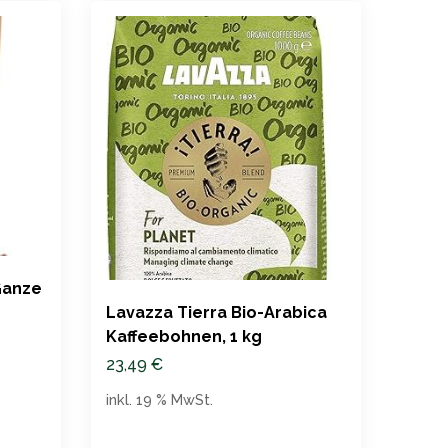
Ganze
Forn
Lavazza Tierra Bio-Arabica
Gust
Kaffeebohnen, 1 kg
19,9
23,49
€
inkl. 
inkl. 19 % MwSt.