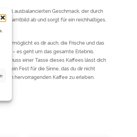
en wohl ausbalancierten Geschmack, der durch
esamtbild ab und sorgt für ein reichhaltiges,
s,
n ermöglicht es dir auch, die Frische und das
Kaffee – es geht um das gesamte Erlebnis.
Der Genuss einer Tasse dieses Kaffees lässt dich
st ein Fest für die Sinne, das du dir nicht
en
diesen hervorragenden Kaffee zu erleben.