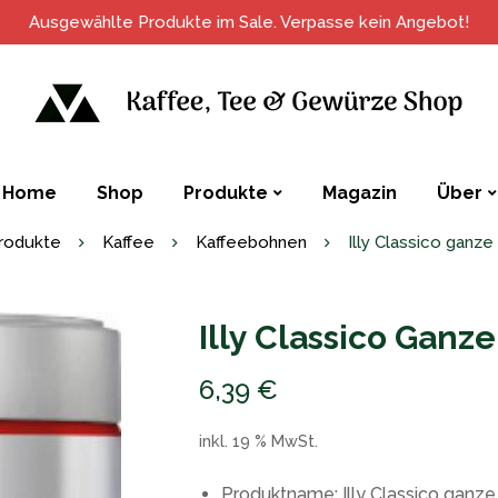
Ausgewählte Produkte im Sale. Verpasse kein Angebot!
Home
Shop
Produkte
Magazin
Über
rodukte
Kaffee
Kaffeebohnen
Illy Classico ganz
Illy Classico Gan
6,39
€
inkl. 19 % MwSt.
Produktname: Illy Classico ganz