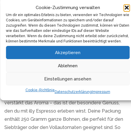
Aromen von Karamell, Orangeblüte und Jasmin,
Cookie-Zustimmung verwalten
abgerundet mit einem süßen Nachgeschmack, machen
Um dir ein optimales Erlebnis zu bieten, verwenden wir Technologien wie
Cookies, um Geräteinformationen zu speichern und/oder darauf
ihn zu einem unvergleichlichen Erlebnis. Stell dir für
zuzugreifen. Wenn du diesen Technologien zustimmst, können wir Daten
wie das Surfverhalten oder eindeutige IDs auf dieser Website
einen Moment vor, wie du diesen erlesenen Kaffee mit
verarbeiten. Wenn du deine Zustimmung nicht erteilst oder zurückziehst,
seinen vielschichtigen Nuancen genießt. Schließe die
können bestimmte Merkmale und Funktionen beeinträchtigt werden.
Augen und nimm den Duft von Karamell und Blumen
Akzeptieren
wahr – ein wahrlich sinnlicher Moment, der dich in
Aufbruchstimmung versetzen wird.
Ablehnen
Schaue hinunter in deine Tasse und bewundere die
Einstellungen ansehen
feinporige, braune Crema, die den Espresso bedeckt.
Cookie-Richtlinie
Datenschutzerklärung
Impressum
Sie verleiht jedem Schluck eine seidige Textur und
verstärkt das Aroma – das ist der besondere Genuss,
den du mit illy Espresso erleben wirst. Deine Packung
enthält 250 Gramm ganze Bohnen, die perfekt für den
Siebträger oder den Vollautomaten geeignet sind. So