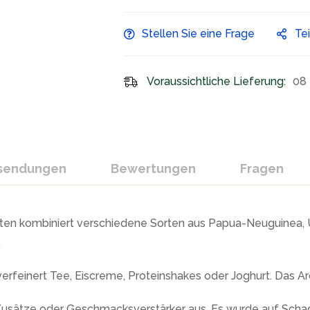
Stellen Sie eine Frage
Te
Voraussichtliche Lieferung:
08 
ksendungen
Bewertungen
Fragen
oten kombiniert verschiedene Sorten aus Papua-Neuguinea, 
.
verfeinert Tee, Eiscreme, Proteinshakes oder Joghurt. Das A
Zusätze oder Geschmacksverstärker aus. Es wurde auf Schads