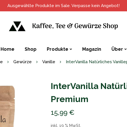
Ausgewählte Produkte im Sale. Verpasse kein Angebot!
Home
Shop
Produkte
Magazin
Über
te
Gewürze
Vanille
InterVanilla Natürliches Vanil
InterVanilla Natür
Premium
15,99
€
inkl. 19 % MwSt.