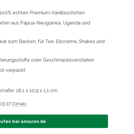
us 100% echten Premium-Vanilleschoten
sorten aus Papua-Neuguinea, Uganda und
eal zum Backen, für Tee, Eiscreme, Shakes und
vierungsstoffe oder Geschmacksverstärker
ck verpackt
aße: 18,1 x 10,9 x 1,1 cm
 15:17
Details
aufen bei amazon.de