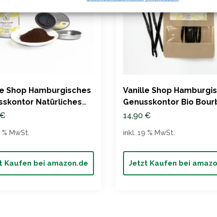
lle Shop Hamburgisches
‎Vanille Shop Hamburgi
skontor Natürliches
Genusskontor Bio Bour
lepulver zum Backen
Vanilleschoten Premiu
€
14,90
€
Würzen
Madagaskar
19 % MwSt.
inkl. 19 % MwSt.
t Kaufen bei amazon.de
Jetzt Kaufen bei amaz