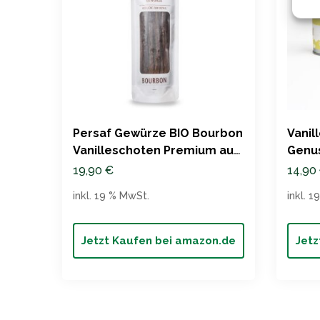
Persaf Gewürze BIO Bourbon
‎Vani
Vanilleschoten Premium aus
Genus
Madagaskar
Vanil
19,90
€
14,90
und 
inkl. 19 % MwSt.
inkl. 
Jetzt Kaufen bei amazon.de
Jetz