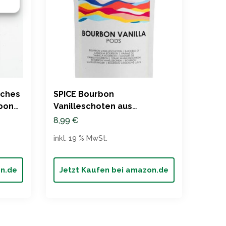
sches
SPICE Bourbon
Inter
bon
Vanilleschoten aus
Vani
m aus
Madagaskar
Mada
8,99
€
13,9
inkl. 19 % MwSt.
inkl. 
on.de
Jetzt Kaufen bei amazon.de
Jet