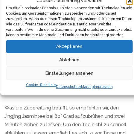
Cookie-Zustimmung verwalten
Qualität sprach für sich und überzeugte uns davon, dass
Um dir ein optimales Erlebnis zu bieten, verwenden wir Technologien wie
dieses Produkt einfach perfekt für den täglichen
Cookies, um Geräteinformationen zu speichern und/oder darauf
zuzugreifen. Wenn du diesen Technologien zustimmst, können wir Daten
Genuss ist.
wie das Surfverhalten oder eindeutige IDs auf dieser Website
verarbeiten. Wenn du deine Zustimmung nicht erteilst oder zurückziehst,
Der hohe Qualitätsstandard wird durch den direkten
können bestimmte Merkmale und Funktionen beeinträchtigt werden.
Kontakt zu den Farmen und den Bauern gewährleistet.
Akzeptieren
Wir kennen jeden einzelnen persönlich und können
Ablehnen
daher sicherstellen, dass unser Jinjing Jasmintee stets
den besten Geschmack und die höchste Qualität hat.
Einstellungen ansehen
Nachhaltiger Anbau und eine sorgfältige Verarbeitung
machen ihn zu einem Produkt, das seinesgleichen
Cookie-Richtlinie
Datenschutzerklärung
Impressum
sucht.
Was die Zubereitung betrifft, so empfehlen wir, den
Jingjing Jasmintee bei 80° Grad aufzubrühen und zwei
Minuten ziehen zu lassen. Um den Tee nicht zu schnell
abkühlen zu lassen, empfiehlt es sich, zuvor Tasse und