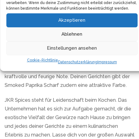
Konservierungsstoffe, Farbstoffe, Antioxidationsmittel
verarbeiten. Wenn du deine Zustimmung nicht erteilst oder zurückziehst,
können bestimmte Merkmale und Funktionen beeinträchtigt werden.
oder Glutamat suchen Sie hier vergebens. Sie erhalten
ein Gewürz in seiner reinsten und authentischsten Form.
Akzeptieren
Die Anwendungsmöglichkeiten dieses geräucherten
Ablehnen
Paprikapulvers sind vielfältig. Es verleiht nicht nur Tapas
Einstellungen ansehen
ein herrliches rauchiges Aroma, sondern auch Gulasch,
Fischgerichte, Eintöpfe, Soßen, Marinaden und
Cookie-Richtlinie
Datenschutzerklärung
Impressum
Schmorgerichte erhalten durch dieses Gewürz eine
kraftvolle und feurige Note. Deinen Gerichten gibt der
Smoked Paprika Scharf zudem eine attraktive Farbe.
JKR Spices steht für Leidenschaft beim Kochen. Das
Unternehmen hat es sich zur Aufgabe gemacht, dir die
exotische Vielfalt der Gewürze nach Hause zu bringen
und jedes deiner Gerichte zu einem kulinarischen
Erlebnis zu machen. Lasse dich von der großen Auswahl