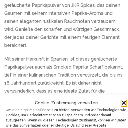
geräucherte Paprikapulver von JKR Spices, das deinen
Gaumen mit seinem intensiven Paprika-Aroma und
seinen eleganten rustikalen Rauchnoten verzaubern
wird. Genieße den scharfen und würzigen Geschmack,
der jedes deiner Gerichte mit einem feurigen Element
bereichert.
Mit seiner Herkunft in Spanien, ist dieses geräucherte
Paprikapulver, auch als Smoked Paprika Scharf bekannt,
tief in einer kulinarischen Tradition verwurzelt, die bis ins
16. Jahrhundert zurückreicht. Es ist daher nicht
verwunderlich, dass es eine ideale Zutat für die
lebendige und pikante spanische Küche darstellt.
Cookie-Zustimmung verwalten
Um dir ein optimales Erlebnis zu bieten, verwenden wir Technologien wie
Das geräucherte Paprikapulver von JKR Spices besteht
Cookies, um Geräteinformationen zu speichern und/oder darauf
ausschließlich aus scharfem Paprikapulver und Rauch.
zuzugreifen. Wenn du diesen Technologien zustimmst, können wir Daten
wie das Surfverhalten oder eindeutige IDs auf dieser Website