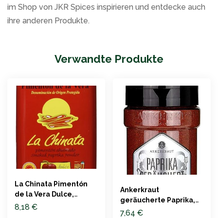
im Shop von JKR Spices inspirieren und entdecke auch
ihre anderen Produkte.
Verwandte Produkte
La Chinata Pimentón
Ankerkraut
de la Vera Dulce,
geräucherte Paprika,
Paprikapulver, 160g
8,18
€
170g Streuer
7,64
€