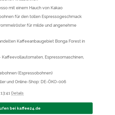
presso mit einem Hauch von Kakao
bohnen für den tollen Espressogeschmack
rommelröster für milde und angenehme
andelten Kaffeeanbaugebiet Bonga Forest in
t – Kaffeevollautomaten, Espressomaschinen,
affeebohnen (Espressobohnen)
eller und Online-Shop: DE-ÖKO-006
 13:41
Details
ufen bei kaffee24.de