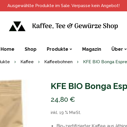
Ausgewählte Produkte im Sale. Verpasse kein Angebot!
Home
Shop
Produkte
Magazin
Über
dukte
Kaffee
Kaffeebohnen
KFE BIO Bonga Espre
KFE BIO Bonga Es
24,80
€
inkl. 19 % MwSt.
Bio-zertifizierter Kaffee aus äth