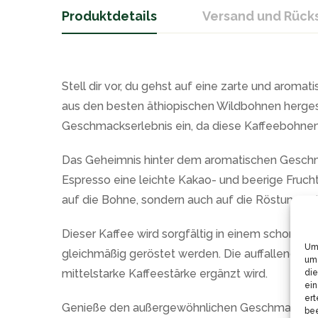
Produktdetails
Versand und Rüc
Stell dir vor, du gehst auf eine zarte und arom
aus den besten äthiopischen Wildbohnen hergeste
Geschmackserlebnis ein, da diese Kaffeebohnen
Das Geheimnis hinter dem aromatischen Geschma
Espresso eine leichte Kakao- und beerige Frucht
auf die Bohne, sondern auch auf die Röstung a
Dieser Kaffee wird sorgfältig in einem schonende
Um 
gleichmäßig geröstet werden. Die auffallende 
um 
die
mittelstarke Kaffeestärke ergänzt wird.
ein
ert
Genieße den außergewöhnlichen Geschmack, der gl
bee