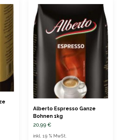
ze
Alberto Espresso Ganze
Bohnen 1kg
Dark
Kaff
20,99
€
Säur
949.
inkl. 19 % MwSt.