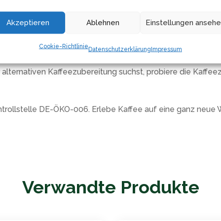
affee stammt er aus fair gehandelten Bereichen. Mit jeder Tas
Akzeptieren
Ablehnen
Einstellungen anseh
lseitig sind und sich für verschiedene Kaffeezubereitungsme
Cookie-Richtlinie
Datenschutzerklärung
Impressum
 klassische Mahlen mit einer Kaffeemühle für den Einsatz i
alternativen Kaffeezubereitung suchst, probiere die Kaffeez
-Kontrollstelle DE-ÖKO-006. Erlebe Kaffee auf eine ganz ne
Verwandte Produkte