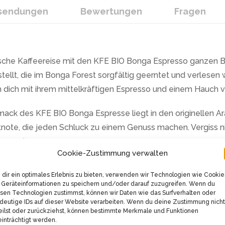
ksendungen
Bewertungen
Fragen
atische Kaffeereise mit den KFE BIO Bonga Espresso ganzen B
llt, die im Bonga Forest sorgfältig geerntet und verlesen w
 dich mit ihrem mittelkräftigen Espresso und einem Hauch
ck des KFE BIO Bonga Espresse liegt in den originellen Ar
note, die jeden Schluck zu einem Genuss machen. Vergiss nic
nkommt.
Cookie-Zustimmung verwalten
n Trommelröster geröstet, ein traditionelles Röstverfahren,
dir ein optimales Erlebnis zu bieten, verwenden wir Technologien wie Cookie
Röstzeit von etwa 20 Minuten sorgt für einen milden und a
Geräteinformationen zu speichern und/oder darauf zuzugreifen. Wenn du
sen Technologien zustimmst, können wir Daten wie das Surfverhalten oder
deutige IDs auf dieser Website verarbeiten. Wenn du deine Zustimmung nicht
eilst oder zurückziehst, können bestimmte Merkmale und Funktionen
eichzeitig kakaoartig und fruchtig beerig ist. Dieser mittel
inträchtigt werden.