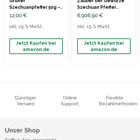
Grüner
Zauber der Gewürze
Szechuanpfeffer 50g –
Szechuan Pfeffer
Premium Qualität
gemahlen, Top-
12,00
€
6.906,90
€
Qualität, 45 g
inkl. 19 % MwSt.
inkl. 19 % MwSt.
Jetzt Kaufen bei
Jetzt Kaufen bei
amazon.de
amazon.de
Günstiger
Online
Flexible
Versand
Support
Bezahlmethoden
Unser Shop