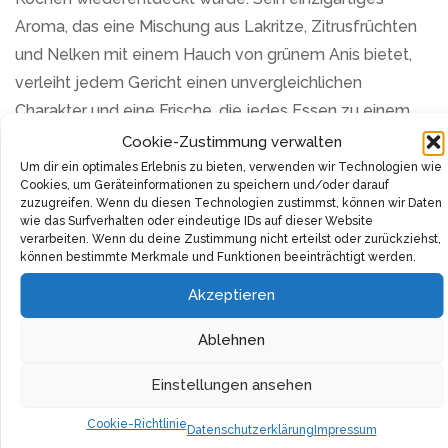
Aroma, das eine Mischung aus Lakritze, Zitrusfrüchten
und Nelken mit einem Hauch von grünem Anis bietet,
verleiht jedem Gericht einen unvergleichlichen
Charakter und eine Frische, die jedes Essen zu einem
Festmahl macht.
Cookie-Zustimmung verwalten
Um dir ein optimales Erlebnis zu bieten, verwenden wir Technologien wie
Verbessere deine kulinarischen Kreationen mit dem
Cookies, um Geräteinformationen zu speichern und/oder darauf
zuzugreifen. Wenn du diesen Technologien zustimmst, können wir Daten
Khla Szechuan-Pfeffer. Ob ganz, frisch gemahlen oder
wie das Surfverhalten oder eindeutige IDs auf dieser Website
verarbeiten. Wenn du deine Zustimmung nicht erteilst oder zurückziehst,
zerkleinert – röste diese kostbaren Beeren leicht an, um
können bestimmte Merkmale und Funktionen beeinträchtigt werden.
ihr intensives Aroma-Bouquet freizusetzen, bevor du
Akzeptieren
sie kurz vor Ende des Garvorgangs hinzufügst. Sie sind
die perfekte Wahl, um Fisch- und Schalentiergerichte,
Ablehnen
Geflügel, Marinaden, Suppen, Reis und asiatische
Speisen zu verfeinern. Auch in süßen Köstlichkeiten wie
Einstellungen ansehen
Schokoladenmousse, Sorbets oder Obstsalaten
Cookie-Richtlinie
Datenschutzerklärung
Impressum
entfalten sie ihren unvergleichlichen Charme.