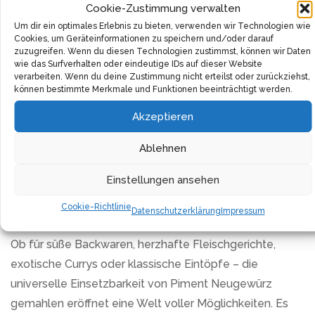
Cookie-Zustimmung verwalten
ist, sondern du auch lange Freude daran hast. Du kannst
Um dir ein optimales Erlebnis zu bieten, verwenden wir Technologien wie
sicher sein, dass du bei jeder Verwendung die gleiche
Cookies, um Geräteinformationen zu speichern und/oder darauf
zuzugreifen. Wenn du diesen Technologien zustimmst, können wir Daten
erstklassige Qualität erhältst, die deine Gerichte
wie das Surfverhalten oder eindeutige IDs auf dieser Website
veredelt und deine Gäste beeindruckt.
verarbeiten. Wenn du deine Zustimmung nicht erteilst oder zurückziehst,
können bestimmte Merkmale und Funktionen beeinträchtigt werden.
Dieses Piment Neugewürz gemahlen stammt von
Akzeptieren
ausgewählten Lieferanten, die Wert auf nachhaltigen
Ablehnen
Anbau und faire Handelspraktiken legen. Mit jedem
Kauf unterstützt du also nicht nur dein kulinarisches
Einstellungen ansehen
Handwerk, sondern auch eine verantwortungsbewusste
Cookie-Richtlinie
Beschaffung.
Datenschutzerklärung
Impressum
Ob für süße Backwaren, herzhafte Fleischgerichte,
exotische Currys oder klassische Eintöpfe – die
universelle Einsetzbarkeit von Piment Neugewürz
gemahlen eröffnet eine Welt voller Möglichkeiten. Es