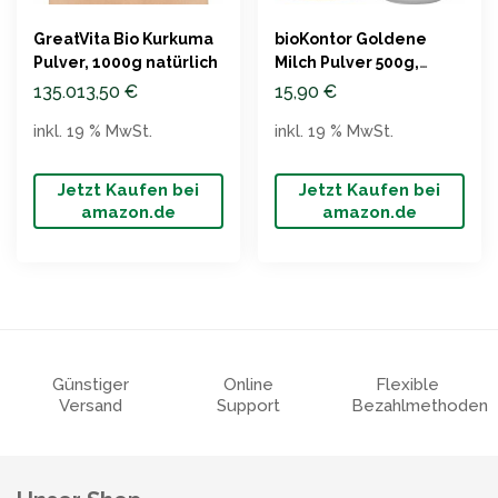
GreatVita Bio Kurkuma
bioKontor Goldene
Pulver, 1000g natürlich
Milch Pulver 500g,
natürlich und
135.013,50
€
15,90
€
zuckerfrei
inkl. 19 % MwSt.
inkl. 19 % MwSt.
Jetzt Kaufen bei
Jetzt Kaufen bei
amazon.de
amazon.de
Günstiger
Online
Flexible
Versand
Support
Bezahlmethoden