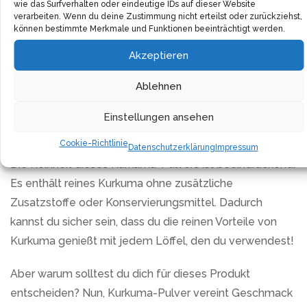
Zweck erfüllen!
wie das Surfverhalten oder eindeutige IDs auf dieser Website
verarbeiten. Wenn du deine Zustimmung nicht erteilst oder zurückziehst,
können bestimmte Merkmale und Funktionen beeinträchtigt werden.
Eine Packung enthält 200g Qualitäts-Pulver, was die
perfekte Menge für die regelmäßige Anwendung in der
Akzeptieren
Küche ist. Noch besser ist, dass das Pulver in einer
Ablehnen
praktischen wiederverschließbaren Verpackung
geliefert wird, damit es immer frisch und bereit zur
Einstellungen ansehen
Verwendung bleibt!
Cookie-Richtlinie
Datenschutzerklärung
Impressum
Die Reinheit dieses Kurkuma-Pulvers ist beeindruckend.
Es enthält reines Kurkuma ohne zusätzliche
Zusatzstoffe oder Konservierungsmittel. Dadurch
kannst du sicher sein, dass du die reinen Vorteile von
Kurkuma genießt mit jedem Löffel, den du verwendest!
Aber warum solltest du dich für dieses Produkt
entscheiden? Nun, Kurkuma-Pulver vereint Geschmack