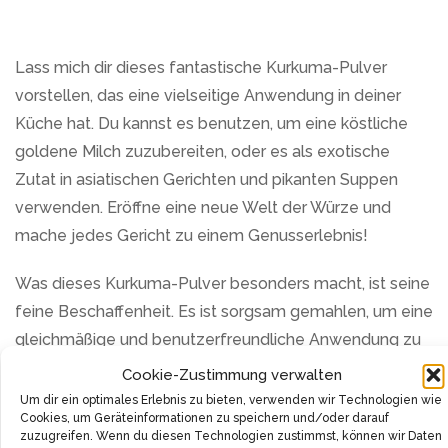
Lass mich dir dieses fantastische Kurkuma-Pulver
vorstellen, das eine vielseitige Anwendung in deiner
Küche hat. Du kannst es benutzen, um eine köstliche
goldene Milch zuzubereiten, oder es als exotische
Zutat in asiatischen Gerichten und pikanten Suppen
verwenden. Eröffne eine neue Welt der Würze und
mache jedes Gericht zu einem Genusserlebnis!
Was dieses Kurkuma-Pulver besonders macht, ist seine
feine Beschaffenheit. Es ist sorgsam gemahlen, um eine
gleichmäßige und benutzerfreundliche Anwendung zu
ermöglichen. Egal ob du etwas Gewürz zum Würzen
Cookie-Zustimmung verwalten
von Gerichten oder zum Verfeinern deiner
Um dir ein optimales Erlebnis zu bieten, verwenden wir Technologien wie
Cookies, um Geräteinformationen zu speichern und/oder darauf
Lieblingsrezepte brauchst, dieses Pulver wird seinen
zuzugreifen. Wenn du diesen Technologien zustimmst, können wir Daten