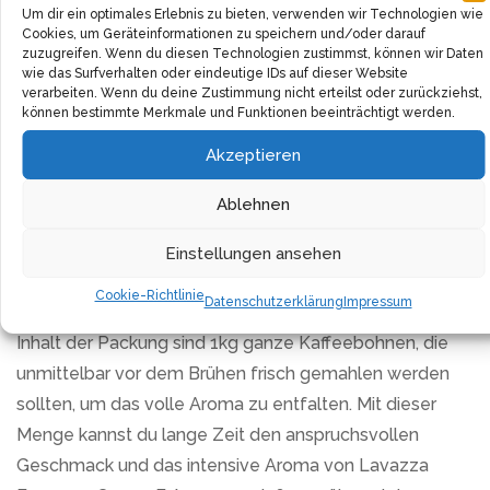
Um dir ein optimales Erlebnis zu bieten, verwenden wir Technologien wie
Schluck ein authentisches Stück italienischer
Cookies, um Geräteinformationen zu speichern und/oder darauf
Kaffeekultur offenbart.
zuzugreifen. Wenn du diesen Technologien zustimmst, können wir Daten
wie das Surfverhalten oder eindeutige IDs auf dieser Website
verarbeiten. Wenn du deine Zustimmung nicht erteilst oder zurückziehst,
Ideal für Kaffeevollautomaten, bereichert diese
können bestimmte Merkmale und Funktionen beeinträchtigt werden.
Mischung deinen Alltag mit dem raffinierten Geschmack
Akzeptieren
von Espresso. Ganz gleich, ob du ein Verfechter des
puristischen Espressos bist oder eher zu cremigem
Ablehnen
Cappuccino und zartem Latte Macchiato tendierst,
Einstellungen ansehen
Lavazza Espresso Crema E Aroma gibt jeder
Kaffeespezialität den letzten Schliff.
Cookie-Richtlinie
Datenschutzerklärung
Impressum
Inhalt der Packung sind 1kg ganze Kaffeebohnen, die
unmittelbar vor dem Brühen frisch gemahlen werden
sollten, um das volle Aroma zu entfalten. Mit dieser
Menge kannst du lange Zeit den anspruchsvollen
Geschmack und das intensive Aroma von Lavazza