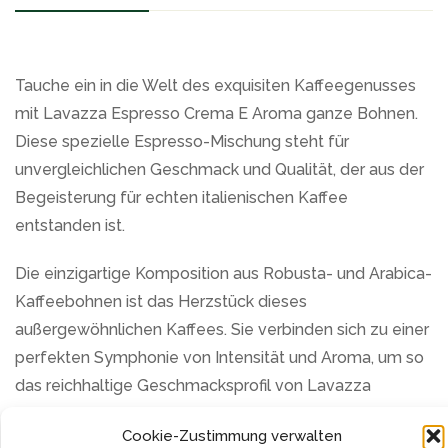
Tauche ein in die Welt des exquisiten Kaffeegenusses
mit Lavazza Espresso Crema E Aroma ganze Bohnen.
Diese spezielle Espresso-Mischung steht für
unvergleichlichen Geschmack und Qualität, der aus der
Begeisterung für echten italienischen Kaffee
entstanden ist.
Die einzigartige Komposition aus Robusta- und Arabica-
Kaffeebohnen ist das Herzstück dieses
außergewöhnlichen Kaffees. Sie verbinden sich zu einer
perfekten Symphonie von Intensität und Aroma, um so
das reichhaltige Geschmacksprofil von Lavazza
Espresso Crema E Aroma zu kreieren. Ein vollmundiges
Cookie-Zustimmung verwalten
Aroma zeichnet diesen Kaffee aus, der mit jedem