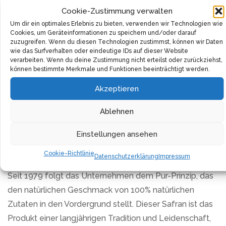
Aroma reicht aus, um jedes Gericht zu einem
Cookie-Zustimmung verwalten
kulinarischen Meisterwerk zu machen. Doch es geht
Um dir ein optimales Erlebnis zu bieten, verwenden wir Technologien wie
nicht nur um Geschmack. Das Engagement für 100%
Cookies, um Geräteinformationen zu speichern und/oder darauf
Bio-Zutaten, angebaut nach strengen ökologischen
zuzugreifen. Wenn du diesen Technologien zustimmst, können wir Daten
wie das Surfverhalten oder eindeutige IDs auf dieser Website
Richtlinien, spiegelt sich in jedem Faden wider.
verarbeiten. Wenn du deine Zustimmung nicht erteilst oder zurückziehst,
können bestimmte Merkmale und Funktionen beeinträchtigt werden.
Was diesen Safran weiter abhebt, ist das tiefe
Akzeptieren
Engagement für Nachhaltigkeit und Fairness. Jeder
Kauf unterstützt faire Handelspraktiken und trägt zum
Ablehnen
Wohl von Natur und Mensch bei. Mit der We-Care-
Einstellungen ansehen
Zertifizierung kannst Du sicher sein, dass jeder Schritt in
der Lieferkette auf Nachhaltigkeit geprüft wurde.
Cookie-Richtlinie
Datenschutzerklärung
Impressum
Seit 1979 folgt das Unternehmen dem Pur-Prinzip, das
den natürlichen Geschmack von 100% natürlichen
Zutaten in den Vordergrund stellt. Dieser Safran ist das
Produkt einer langjährigen Tradition und Leidenschaft,