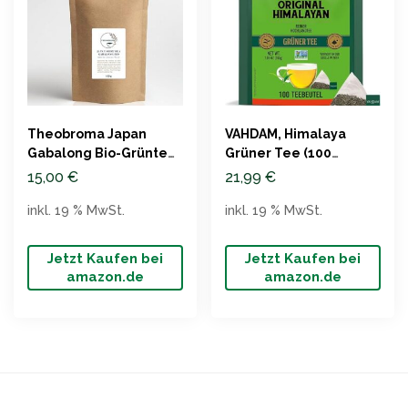
Theobroma Japan
VAHDAM, Himalaya
Gabalong Bio-Grüntee,
Grüner Tee (100
100g
Pyramiden Teebeutel)
15,00
€
21,99
€
inkl. 19 % MwSt.
inkl. 19 % MwSt.
Jetzt Kaufen bei
Jetzt Kaufen bei
amazon.de
amazon.de