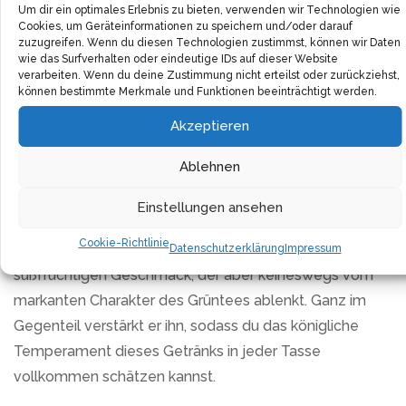
Die Bezeichnung “Drachenbrunnentee” ist eng
Um dir ein optimales Erlebnis zu bieten, verwenden wir Technologien wie
Cookies, um Geräteinformationen zu speichern und/oder darauf
verknüpft mit einer Legende über einen
zuzugreifen. Wenn du diesen Technologien zustimmst, können wir Daten
regenbringenden Drachen, und es ist kaum vorstellbar,
wie das Surfverhalten oder eindeutige IDs auf dieser Website
verarbeiten. Wenn du deine Zustimmung nicht erteilst oder zurückziehst,
dass diese Geschichte den unwiderstehlichen Charme
können bestimmte Merkmale und Funktionen beeinträchtigt werden.
dieses Tees nicht prägt. Tatsächlich wurde dieser Tee
Akzeptieren
sogar mit der ehrenvollen Auszeichnung “Tee des
Kaisers” gekrönt – eine Anerkennung, die höher nicht
Ablehnen
sein könnte.
Einstellungen ansehen
Lass dich verzaubern von der subtilen Leichtigkeit des
Cookie-Richtlinie
Lung Ching Tees. Er entwickelt einen leicht
Datenschutzerklärung
Impressum
süßfruchtigen Geschmack, der aber keineswegs vom
markanten Charakter des Grüntees ablenkt. Ganz im
Gegenteil verstärkt er ihn, sodass du das königliche
Temperament dieses Getränks in jeder Tasse
vollkommen schätzen kannst.