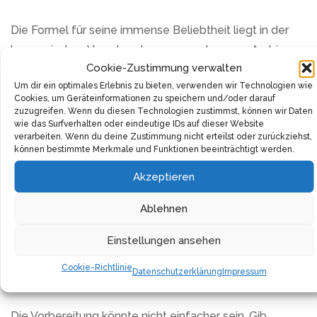
Die Formel für seine immense Beliebtheit liegt in der
harmonischen Verschmelzung von erlesenen Arabica-
Cookie-Zustimmung verwalten
und Robusta-Bohnen, sorgfältig ausgewählt aus den
Um dir ein optimales Erlebnis zu bieten, verwenden wir Technologien wie
besten Anbaugebieten. Diese Bohnen sorgen für ein
Cookies, um Geräteinformationen zu speichern und/oder darauf
intensives Aroma, das Kaffeekenner bezaubert und ihre
zuzugreifen. Wenn du diesen Technologien zustimmst, können wir Daten
wie das Surfverhalten oder eindeutige IDs auf dieser Website
Geschmacksknospen prickelnd erweckt.
verarbeiten. Wenn du deine Zustimmung nicht erteilst oder zurückziehst,
können bestimmte Merkmale und Funktionen beeinträchtigt werden.
Die mitteldunkle Röstung spielt dabei eine wesentliche
Akzeptieren
Rolle, indem sie das unverwechselbare Aroma der
Bohnen perfekt hervorbringt. Sie kreiert diese reichen,
Ablehnen
robusten Noten, die für einen vollmundigen und
Einstellungen ansehen
kraftvollen Kaffeegeschmack sorgen. Ein Schluck und
du wirst den Unterschied bemerken, der Nescafé
Cookie-Richtlinie
Datenschutzerklärung
Impressum
Classic von anderen unterscheidet.
Die Vorbereitung könnte nicht einfacher sein. Gib