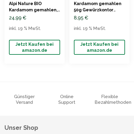
Alpi Nature BIO
Kardamom gemahlen
Kardamom gemahlen,
50g Gewürzkontor
200g, laborgeprüft
München
24,99
€
8,95
€
inkl. 19 % MwSt.
inkl. 19 % MwSt.
Jetzt Kaufen bei
Jetzt Kaufen bei
amazon.de
amazon.de
Günstiger
Online
Flexible
Versand
Support
Bezahlmethoden
Unser Shop