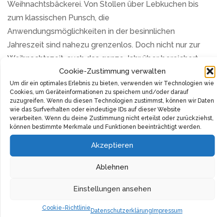
Weihnachtsbäckerei. Von Stollen über Lebkuchen bis
zum klassischen Punsch, die
Anwendungsmöglichkeiten in der besinnlichen
Jahreszeit sind nahezu grenzenlos. Doch nicht nur zur
Weihnachtszeit, auch das ganze Jahr über bereichert
Cookie-Zustimmung verwalten
dieses typisch orientalische Gewürz zahlreiche
Um dir ein optimales Erlebnis zu bieten, verwenden wir Technologien wie
Rezepte mit seiner einzigartigen Geschmacksnote.
Cookies, um Geräteinformationen zu speichern und/oder darauf
zuzugreifen. Wenn du diesen Technologien zustimmst, können wir Daten
Die Vielseitigkeit des Bio-Kardamom kennt kaum
wie das Surfverhalten oder eindeutige IDs auf dieser Website
verarbeiten. Wenn du deine Zustimmung nicht erteilst oder zurückziehst,
Grenzen. Egal, ob in süßen oder herzhaften Speisen, die
können bestimmte Merkmale und Funktionen beeinträchtigt werden.
Kardamomsamen können ganz, geknackt oder
Akzeptieren
gemahlen hinzugefügt werden, um das kräftigste
Aroma zu entfalten. Eine Prise reicht bereits aus, um
Ablehnen
deinen Gerichten eine besondere Note zu verleihen
Einstellungen ansehen
und sie unvergesslich zu machen.
Cookie-Richtlinie
Datenschutzerklärung
Impressum
Auch die beliebte asiatische Küche schätzt Kardamom