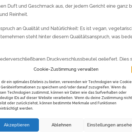
ischen Duft und Geschmack aus, der jedem Gericht eine ganz 
und Reinheit.
ruch an Qualität und Natürlichkeit: Es ist vegan, vegetarisc
ternehmen steht hinter diesem Qualitätsanspruch, was bede
wiederverschließbaren Druckverschlussbeutel geliefert. Dies 
ne nachhaltige Lagerung. Bitte beachte, dass die Samen tro
Cookie-Zustimmung verwalten
 zu bewahren.
dir ein optimales Erlebnis zu bieten, verwenden wir Technologien wie Cookie
Geräteinformationen zu speichern und/oder darauf zuzugreifen. Wenn du
von Senf, Sellerie und Sesam enthalten.
sen Technologien zustimmst, können wir Daten wie das Surfverhalten oder
deutige IDs auf dieser Website verarbeiten. Wenn du deine Zustimmung nicht
eilst oder zurückziehst, können bestimmte Merkmale und Funktionen
 Verfeinerung verschiedener Speisen und bietet durch seine h
inträchtigt werden.
lle Küche oder innovative Rezeptideen, die Dillsaat – Anethu
Akzeptieren
Ablehnen
Einstellungen anseh