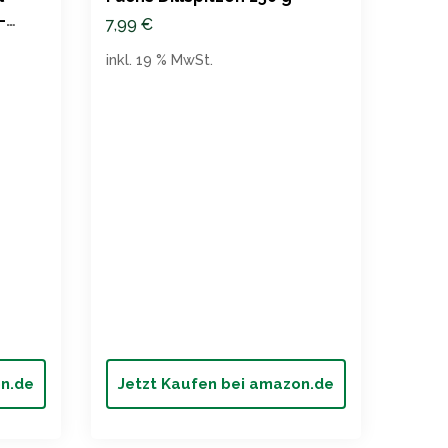
–
7,99
€
inkl. 19 % MwSt.
Fuchs
Nachf
3,99
inkl. 
on.de
Jetzt Kaufen bei amazon.de
Jet