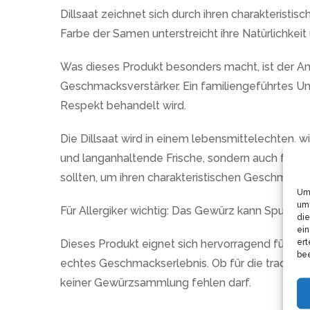
Dillsaat zeichnet sich durch ihren charakterist
Farbe der Samen unterstreicht ihre Natürlichkeit 
Was dieses Produkt besonders macht, ist der Ansp
Geschmacksverstärker. Ein familiengeführtes Un
Respekt behandelt wird.
Die Dillsaat wird in einem lebensmittelechten, 
und langanhaltende Frische, sondern auch für ei
sollten, um ihren charakteristischen Geschmack
Um 
um 
Für Allergiker wichtig: Das Gewürz kann Spuren 
die
ein
ert
Dieses Produkt eignet sich hervorragend für die
bee
echtes Geschmackserlebnis. Ob für die traditione
keiner Gewürzsammlung fehlen darf.