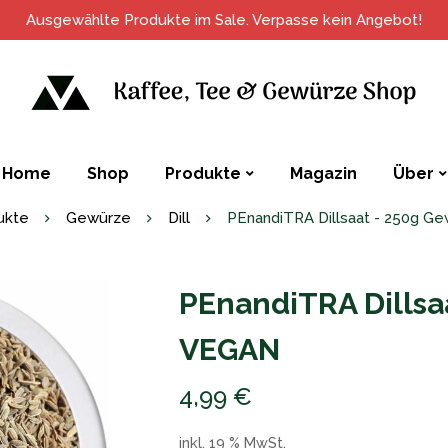
Ausgewählte Produkte im Sale. Verpasse kein Angebot!
Home
Shop
Produkte
Magazin
Über
ukte
Gewürze
Dill
PEnandiTRA Dillsaat - 250g 
PEnandiTRA Dillsa
VEGAN
4,99
€
inkl. 19 % MwSt.