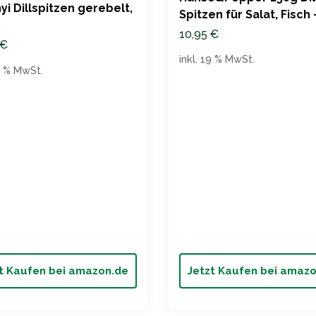
yi Dillspitzen gerebelt,
Spitzen für Salat, Fisch 
Gourmet
10,95
€
€
inkl. 19 % MwSt.
19 % MwSt.
t Kaufen bei amazon.de
Jetzt Kaufen bei amaz