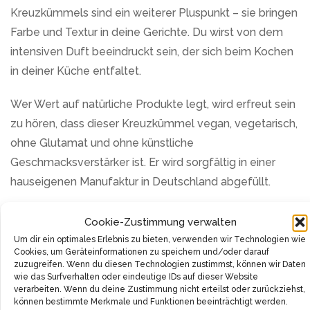
Kreuzkümmels sind ein weiterer Pluspunkt – sie bringen
Farbe und Textur in deine Gerichte. Du wirst von dem
intensiven Duft beeindruckt sein, der sich beim Kochen
in deiner Küche entfaltet.
Wer Wert auf natürliche Produkte legt, wird erfreut sein
zu hören, dass dieser Kreuzkümmel vegan, vegetarisch,
ohne Glutamat und ohne künstliche
Geschmacksverstärker ist. Er wird sorgfältig in einer
hauseigenen Manufaktur in Deutschland abgefüllt.
Als ein klimaneutrales Produkt trägt es dazu bei, den
Cookie-Zustimmung verwalten
Planeten zu schützen und unseren ökologischen
Um dir ein optimales Erlebnis zu bieten, verwenden wir Technologien wie
Cookies, um Geräteinformationen zu speichern und/oder darauf
Fußabdruck zu reduzieren. Es ist nicht nur ein Gewürz,
zuzugreifen. Wenn du diesen Technologien zustimmst, können wir Daten
es ist ein Teil unserer Verantwortung des
wie das Surfverhalten oder eindeutige IDs auf dieser Website
verarbeiten. Wenn du deine Zustimmung nicht erteilst oder zurückziehst,
verantwortungsbewussten Konsums.
können bestimmte Merkmale und Funktionen beeinträchtigt werden.