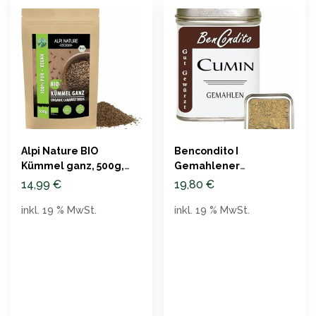
Alpi Nature BIO
Bencondito I
Kümmel ganz, 500g,
Gemahlener
Rohkostqualität
Kreuzkümmel 70 Gr.
14,99
€
19,80
€
Dose
inkl. 19 % MwSt.
inkl. 19 % MwSt.