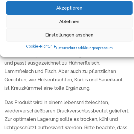
Kreuzkümmel ist in der Küche äußerst vielseitig
Akzeptieren
einsetzbar. Von Couscous, Humus, Falafel
Ablehnen
Hackfleischbällchen, Chili con Carne bis hin zu einer
Vielzahl anderer Speisen, verleiht er den Gerichten
Einstellungen ansehen
einen einzigartigen, charakteristischen Geschmack.
Cookie-Richtlinie
Datenschutzerklärung
Impressum
Es harmoniert perfekt mit Fleischgerichten und Saucen
und passt ausgezeichnet zu Hühnerfleisch,
Lammfleisch und Fisch. Aber auch zu pflanzlichen
Gerichten, wie Hülsenfrüchten, Kürbis und Sauerkraut,
ist Kreuzkümmel eine tolle Ergänzung.
Das Produkt wird in einem lebensmittelechten,
wiederverschließbaren Druckverschlussbeutel geliefert.
Zur optimalen Lagerung sollte es trocken, kühl und
lichtgeschützt aufbewahrt werden. Bitte beachte, dass