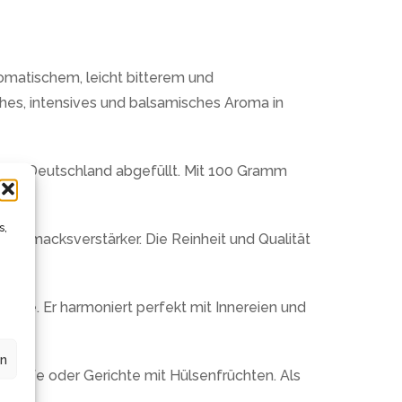
romatischem, leicht bitterem und
ches, intensives und balsamisches Aroma in
ur in Deutschland abgefüllt. Mit 100 Gramm
s,
schmacksverstärker. Die Reinheit und Qualität
 Ente. Er harmoniert perfekt mit Innereien und
ahl.
en
ntöpfe oder Gerichte mit Hülsenfrüchten. Als