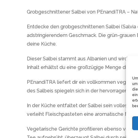
Grobgeschnittener Salbei von PEnandiTRA – Natü
Entdecke den grobgeschnittenen Salbei (Salvia o
adstringierendem Geschmack. Die grün-grauen Blä
deine Küche.
Dieser Salbei stammt aus Albanien und wird nac
Inhalt erhältst du eine großzügige Menge diese
Um 
PEnandiTRA liefert dir ein vollkommen veganes 
um 
die
des Salbeis spiegeln sich in der hervorragende
ein
ert
In der Küche entfaltet der Salbei sein volles Po
bee
verleiht Fleischpasteten eine aromatische Note. 
Vegetarische Gerichte profitieren ebenso von se
Tee aufgebrüht, überzeugt Salbei durch seinen 