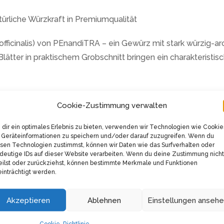
rliche Würzkraft in Premiumqualität
fficinalis) von PEnandiTRA – ein Gewürz mit stark würzig-a
tter in praktischem Grobschnitt bringen ein charakteristis
h höchsten Qualitätsstandards in der hauseigenen Manufakt
Cookie-Zustimmung verwalten
s vielseitigen Küchengewürzes.
dir ein optimales Erlebnis zu bieten, verwenden wir Technologien wie Cookie
und vegetarisches Produkt ohne Glutamat und künstliche Ge
Geräteinformationen zu speichern und/oder darauf zuzugreifen. Wenn du
sen Technologien zustimmst, können wir Daten wie das Surfverhalten oder
n Kundenbewertung von 5,0 von 5 Sternen wider.
deutige IDs auf dieser Website verarbeiten. Wenn du deine Zustimmung nicht
eilst oder zurückziehst, können bestimmte Merkmale und Funktionen
tenzial bei fettreichen Speisen wie Lamm, Schwein, Gans und
inträchtigt werden.
Auch für Fischgerichte wie Aal ist er eine ausgezeichnete W
Akzeptieren
Ablehnen
Einstellungen anseh
inem intensiven Aroma – ob Auberginen, Kartoffeln, Kürbisei
charakteristischen Geschmack.
Cookie-Richtlinie