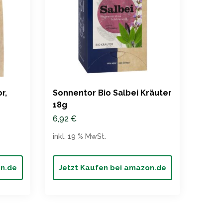
r,
Sonnentor Bio Salbei Kräuter
Bio S
18g
9,99
6,92
€
inkl. 
inkl. 19 % MwSt.
on.de
Jetzt Kaufen bei amazon.de
Jet