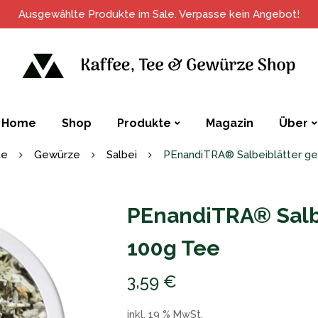
Ausgewählte Produkte im Sale. Verpasse kein Angebot!
Home
Shop
Produkte
Magazin
Über
te
Gewürze
Salbei
PEnandiTRA® Salbeiblätter ge
PEnandiTRA® Salbe
100g Tee
3,59
€
inkl. 19 % MwSt.