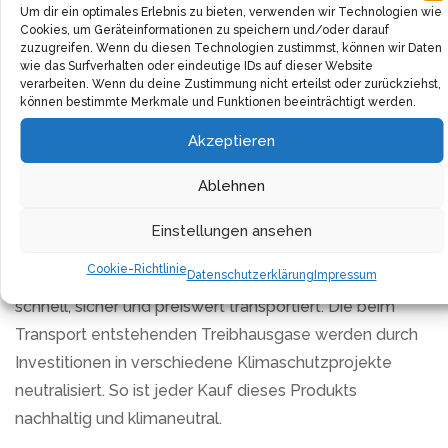
Die Quast Meerrettich GmbH & Co. KG achtet bei der
Um dir ein optimales Erlebnis zu bieten, verwenden wir Technologien wie
Cookies, um Geräteinformationen zu speichern und/oder darauf
Herstellung auf sorgfältigen Anbau und nachhaltige
zuzugreifen. Wenn du diesen Technologien zustimmst, können wir Daten
Produktion. Durch die handverlesene Sortierung und
wie das Surfverhalten oder eindeutige IDs auf dieser Website
verarbeiten. Wenn du deine Zustimmung nicht erteilst oder zurückziehst,
Verpackung im eigenen Betrieb garantiert das
können bestimmte Merkmale und Funktionen beeinträchtigt werden.
Unternehmen einen hohen Qualitätsstandard. Auch bei
Akzeptieren
der Verpackung steht Nachhaltigkeit im Vordergrund –
es werden umweltfreundliche Materialien verwendet
Ablehnen
und überflüssige Verpackungen vermieden.
Einstellungen ansehen
Der Versand erfolgt klimaneutral. In Zusammenarbeit
Cookie-Richtlinie
Datenschutzerklärung
Impressum
mit den Versanddienstleistern werden die Pakete
schnell, sicher und preiswert transportiert. Die beim
Transport entstehenden Treibhausgase werden durch
Investitionen in verschiedene Klimaschutzprojekte
neutralisiert. So ist jeder Kauf dieses Produkts
nachhaltig und klimaneutral.