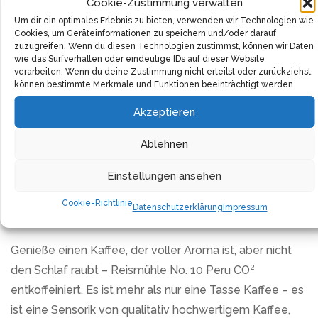
Röstdauer wird Säure abgebaut und gleichzeitig der
Cookie-Zustimmung verwalten
Um dir ein optimales Erlebnis zu bieten, verwenden wir Technologien wie
Geschmack bestmöglich hervorgehoben.
Cookies, um Geräteinformationen zu speichern und/oder darauf
zuzugreifen. Wenn du diesen Technologien zustimmst, können wir Daten
Die Reismühle No. 10 Peru CO² entkoffeiniert ganze
wie das Surfverhalten oder eindeutige IDs auf dieser Website
verarbeiten. Wenn du deine Zustimmung nicht erteilst oder zurückziehst,
Bohnen haben noch ein weiteres Ass im Ärmel: ein
können bestimmte Merkmale und Funktionen beeinträchtigt werden.
spezielles Entkoffeinierungsverfahren. Mit reinem
Akzeptieren
Quellwasser wird den Bohnen das Koffein entzogen,
ohne dabei die wertvollen Aromastoffe zu
Ablehnen
beeinträchtigen oder den Geschmack negativ zu
Einstellungen ansehen
beeinflussen. Damit ist gewährleistet, dass auch
koffeinfreier Kaffee Genuss auf höchstem Niveau bietet
Cookie-Richtlinie
Datenschutzerklärung
Impressum
und in keiner Weise hinter koffeinhaltigem Kaffee steht.
Genieße einen Kaffee, der voller Aroma ist, aber nicht
den Schlaf raubt – Reismühle No. 10 Peru CO²
entkoffeiniert. Es ist mehr als nur eine Tasse Kaffee – es
ist eine Sensorik von qualitativ hochwertigem Kaffee,